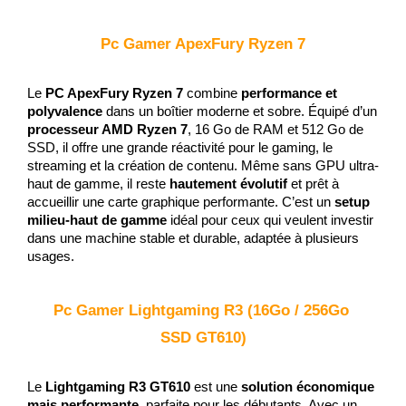
Pc Gamer ApexFury Ryzen 7
Le 
PC ApexFury Ryzen 7
 combine 
performance et 
polyvalence
 dans un boîtier moderne et sobre. Équipé d’un 
processeur AMD Ryzen 7
, 16 Go de RAM et 512 Go de 
SSD, il offre une grande réactivité pour le gaming, le 
streaming et la création de contenu. Même sans GPU ultra-
haut de gamme, il reste 
hautement évolutif
 et prêt à 
accueillir une carte graphique performante. C’est un 
setup 
milieu-haut de gamme
 idéal pour ceux qui veulent investir 
dans une machine stable et durable, adaptée à plusieurs 
usages.
Pc Gamer Lightgaming R3 (16Go / 256Go 
SSD GT610)
Le 
Lightgaming R3 GT610
 est une 
solution économique 
mais performante
, parfaite pour les débutants. Avec un 