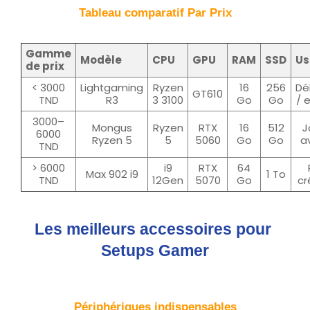
Tableau comparatif Par Prix
Gamme
Modèle
CPU
GPU
RAM
SSD
Us
de prix
< 3000
Lightgaming
Ryzen
16
256
Dé
GT610
TND
R3
3 3100
Go
Go
/ 
3000–
Mongus
Ryzen
RTX
16
512
J
6000
Ryzen 5
5
5060
Go
Go
a
TND
> 6000
i9
RTX
64
Max 902 i9
1 To
TND
12Gen
5070
Go
cr
Les meilleurs accessoires pour 
Setups Gamer
Périphériques indispensables