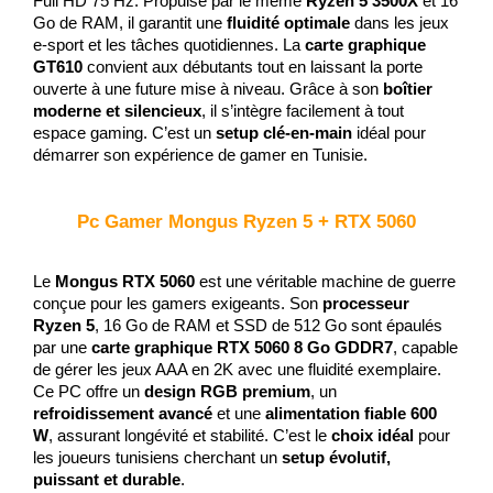
Full HD 75 Hz. Propulsé par le même 
Ryzen 5 3500X
 et 16 
Go de RAM, il garantit une 
fluidité optimale
 dans les jeux 
e-sport et les tâches quotidiennes. La 
carte graphique 
GT610
 convient aux débutants tout en laissant la porte 
ouverte à une future mise à niveau. Grâce à son 
boîtier 
moderne et silencieux
, il s’intègre facilement à tout 
espace gaming. C’est un 
setup clé-en-main
 idéal pour 
démarrer son expérience de gamer en Tunisie.
Pc Gamer Mongus Ryzen 5 + RTX 5060
Le 
Mongus RTX 5060
 est une véritable machine de guerre 
conçue pour les gamers exigeants. Son 
processeur 
Ryzen 5
, 16 Go de RAM et SSD de 512 Go sont épaulés 
par une 
carte graphique RTX 5060 8 Go GDDR7
, capable 
de gérer les jeux AAA en 2K avec une fluidité exemplaire. 
Ce PC offre un 
design RGB premium
, un 
refroidissement avancé
 et une 
alimentation fiable 600 
W
, assurant longévité et stabilité. C’est le 
choix idéal
 pour 
les joueurs tunisiens cherchant un 
setup évolutif, 
puissant et durable
.