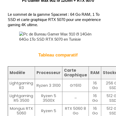
Pc Gamer Max 902 i9 12Gen + RTX 5070
Le sommet de la gamme Spacenet : 64 Go RAM, 1 To 
SSD et carte graphique RTX 5070 pour une expérience 
gaming 4K ultime.
Tableau comparatif
Carte
Modèle
Processeur
RAM
Stock
Graphique
Lightgaming
16
256 
Ryzen 3 3100
GT610
R3
Go
SS
Lightgaming
Ryzen 5
16
512 
–
R5 3500
3500X
Go
SS
Mongus RTX
RTX 5060 8
16
512 
Ryzen 5
5060
Go
Go
SS