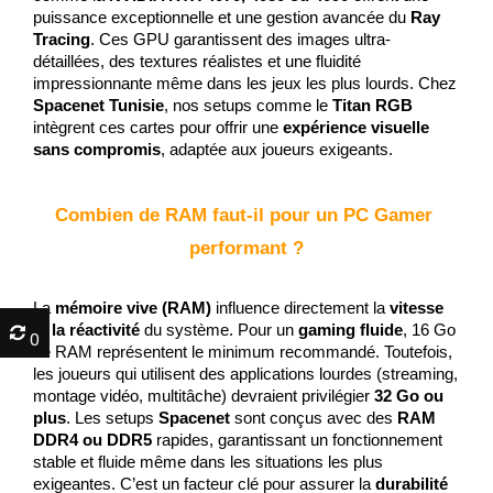
puissance exceptionnelle et une gestion avancée du 
Ray 
Tracing
. Ces GPU garantissent des images ultra-
détaillées, des textures réalistes et une fluidité 
impressionnante même dans les jeux les plus lourds. Chez 
Spacenet Tunisie
, nos setups comme le 
Titan RGB
intègrent ces cartes pour offrir une 
expérience visuelle 
sans compromis
, adaptée aux joueurs exigeants.
Combien de RAM faut-il pour un PC Gamer 
performant ?
La 
mémoire vive (RAM)
 influence directement la 
vitesse 
et la réactivité
 du système. Pour un 
gaming fluide
, 16 Go 
0
0
de RAM représentent le minimum recommandé. Toutefois, 
les joueurs qui utilisent des applications lourdes (streaming, 
montage vidéo, multitâche) devraient privilégier 
32 Go ou 
plus
. Les setups 
Spacenet
 sont conçus avec des 
RAM 
DDR4 ou DDR5
 rapides, garantissant un fonctionnement 
stable et fluide même dans les situations les plus 
exigeantes. C’est un facteur clé pour assurer la 
durabilité 