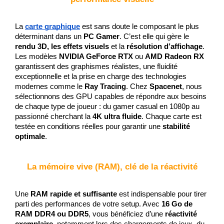
La 
carte graphique
 est sans doute le composant le plus 
déterminant dans un 
PC Gamer
. C’est elle qui gère le 
rendu 3D, les effets visuels
 et la 
résolution d’affichage
. 
Les modèles 
NVIDIA GeForce RTX
 ou 
AMD Radeon RX
garantissent des graphismes réalistes, une fluidité 
exceptionnelle et la prise en charge des technologies 
modernes comme le 
Ray Tracing
. Chez 
Spacenet
, nous 
sélectionnons des GPU capables de répondre aux besoins 
de chaque type de joueur : du gamer casual en 1080p au 
passionné cherchant la 
4K ultra fluide
. Chaque carte est 
testée en conditions réelles pour garantir une 
stabilité 
optimale
.
La mémoire vive (RAM), clé de la réactivité
Une 
RAM rapide et suffisante
 est indispensable pour tirer 
parti des performances de votre setup. Avec 
16 Go de 
RAM DDR4 ou DDR5
, vous bénéficiez d’une 
réactivité 
exemplaire
, notamment lors des chargements de jeux, du 