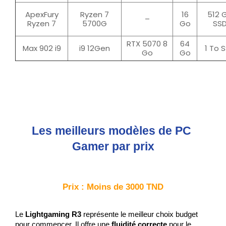
ApexFury
Ryzen 7
16
512 
–
Ryzen 7
5700G
Go
SS
RTX 5070 8
64
Max 902 i9
i9 12Gen
1 To 
Go
Go
Les meilleurs modèles de PC 
Gamer par prix
Prix : Moins de 3000 TND
Le 
Lightgaming R3
 représente le meilleur choix budget 
pour commencer. Il offre une 
fluidité correcte
 pour le 