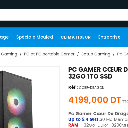
kage
Spéciale Mouled
Entreprise
CLIMATISEUR
Pc G
Gaming
PC et PC portable Gamer
Setup Gaming
PC GAMER CŒUR DE
32GO 1TO SSD
Réf :
CORE-DRAGON
4 199,000 DT
TT
Pc Gamer Cœur De Drag
up to 5.4 GHz,
30 Mo Mémoi
RAM
: 32Go DDR4 3200MH