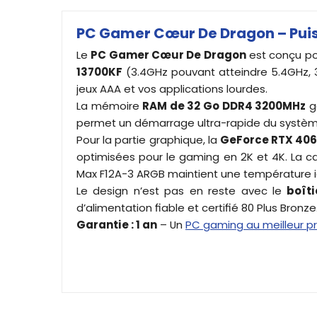
PC Gamer Cœur De Dragon – Puis
Le
PC Gamer Cœur De Dragon
est conçu pou
13700KF
(3.4GHz pouvant atteindre 5.4GHz, 30
jeux AAA et vos applications lourdes.
La mémoire
RAM de 32 Go DDR4 3200MHz
ga
permet un démarrage ultra-rapide du système 
Pour la partie graphique, la
GeForce RTX 406
optimisées pour le gaming en 2K et 4K. La ca
Max F12A-3 ARGB maintient une température i
Le design n’est pas en reste avec le
boît
d’alimentation fiable et certifié 80 Plus Bronze
Garantie : 1 an
– Un
PC gaming au meilleur pr