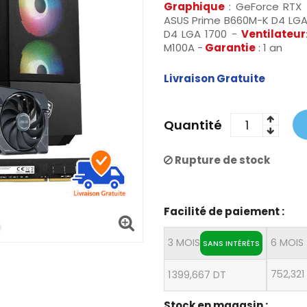
Graphique
: GeForce RTX 
ASUS Prime B660M-K D4 LGA 
D4 LGA 1700 -
Ventilateur
M100A -
Garantie
: 1 an
Livraison Gratuite
Quantité
Rupture de stock
Facilité de paiement :
3 MOIS
6 MOIS
SANS INTÉRÊTS
752,321
1 399,667 DT
Stock en magasin :