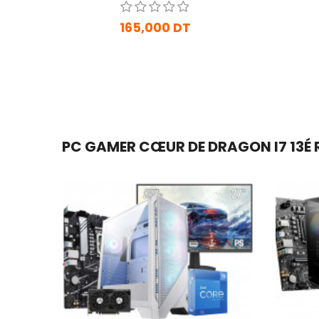
165,000 DT
En Arrivage
Ajouter Au Panier
PC GAMER CŒUR DE DRAGON I7 13É RT