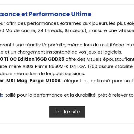
sance et Performance Ultime
r offrir des performances extrêmes aux joueurs les plus ex
 Mo de cache, 24 threads, 16 cœurs), il assure une vitesse 
rantit une réactivité parfaite, même lors du multitâche inte
et un chargement instantané de vos jeux et logiciels.
0 Ti OC Edition 16GB GDDR6
offre des visuels époustouflant
rte mère ASUS Prime B660M-K D4 LGA 1700 assure stabilité et
déale même lors de longues sessions.
ier MSI Mag Forge M100A
, élégant et optimisé pour un 
.
ix
taillé pour la performance et la durabilité, prêt à relever
Lire la suite