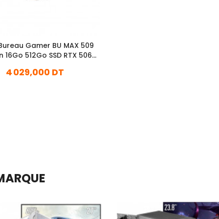
 Bureau Gamer BU MAX 509
16Go 512Go SSD RTX 5060
Ti 16Go
4 029,000 DT
En stock
Ajouter Au Panier
 MARQUE