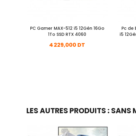
PC Gamer MAX-512 i5 12Gén 16Go
Pc de
1To SSD RTX 4060
i5 12Gén 
4 229,000 DT
En stock
Ajouter Au Panier
LES AUTRES PRODUITS : SANS