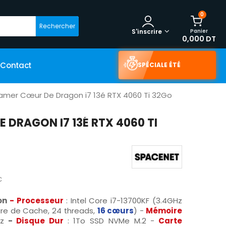
0
Rechercher
Panier
S'inscrire
0,000 DT
Contact
SPÉCIALE ÉTÉ
amer Cœur De Dragon i7 13é RTX 4060 Ti 32Go
 DRAGON I7 13É RTX 4060 TI
C
on
-
Processeur
: Intel Core i7-13700KF (3.4GHz
re de Cache, 24 threads,
16 cœurs
) -
Mémoire
z
-
Disque Dur
: 1To SSD NVMe M.2 -
Carte