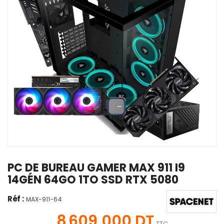
PC DE BUREAU GAMER MAX 911 I9
14GÉN 64GO 1TO SSD RTX 5080
Réf :
MAX-911-64
8 609,000 DT
TTC