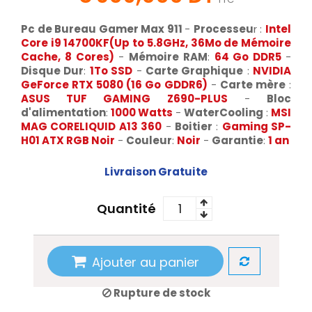
Pc de Bureau Gamer Max 911
-
Processeu
r :
Intel
Core
i9 14700KF(Up to 5.8GHz, 36Mo de Mémoire
Cache, 8 Cores)
-
Mémoire RAM
:
64 Go DDR5
-
Disque Dur
:
1To SSD
-
Carte Graphique
:
NVIDIA
GeForce RTX 5080
(16 Go GDDR6)
-
Carte mère
:
ASUS TUF GAMING Z690-PLUS
-
Bloc
d'alimentation
:
1000
Watts
-
WaterCooling
:
MSI
MAG CORELIQUID A13 360
-
Boitier
:
Gaming SP-
H01 ATX RGB Noir
-
Couleur
:
Noir
-
Garantie
:
1 an
Livraison Gratuite
Quantité
Ajouter au panier
Rupture de stock