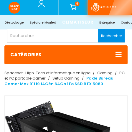
0
SPÉCIALE ÉTÉ
CLIMATISEUR
Déstockage
Spéciale Mouled
Entreprise
Contac
Rechercher
CATÉGORIES
Spacenet : High-Tech et Informatique en ligne
Gaming
PC
et PC portable Gamer
Setup Gaming
Pc de Bureau
Gamer Max 911 i9 14Gén 64Go 1To SSD RTX 5080