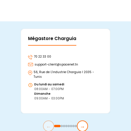
Mégastore Charguia
Mag
70 22 33 00
7
support-client@spacenet.tn
s
56, Rue de L'industrie Charguia I 2035 -
25
Tunis
Tu
Du lundi au samedi
D
08:00AM - 07:00PM
0
Dimanche
D
09:00AM - 03:00PM
0
←
→