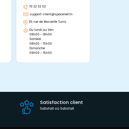
70 22 33 02
70 22 33 06
support-client@spacenet.tn
support-clie
35 rue de Marseille Tunis
Avenue Abou 
Hammamet, 
Du lundi au Ven
Du lundi au 
08h00 - 18h00
08h00 - 19h0
Samedi
Dimanche
08h00 - 15h00
09h00 - 15h0
Dimanche
09h00 - 15h00
Satisfaction client
Satisfait où Satisfait