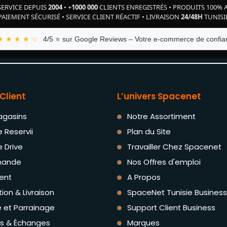
SERVICE DEPUIS
2004
•
+
1000 000
CLIENTS ENREGISTRÉS
•
PRODUITS 100% 
PAIEMENT SÉCURISÉ
•
SERVICE CLIENT RÉACTIF
•
LIVRAISON
24/48H
TUNISI
★ ★ ★ ★ ☆
4/5 ⭐ sur Google Reviews – Votre e-commerce de confian
Client
L’univers Spacenet
agasins
Notre Assortiment
e Reservii
Plan du Site
e Drive
Travailler Chez Spacenet
ande
Nos Offres d'emploi
ent
A Propos
tion & Livraison
SpaceNet Tunisie Business
té et Parrainage
Support Client Business
rs & Échanges
Marques