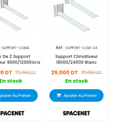
:
Réf :
SUPPORT-CLIMA
SUPPORT-CLIM-24
k De 2 Support
Support Climatiseur
eur 9000/12000Gris
18000/24000 Blanc
00 DT
29,000 DT
25,000 DT
35,000 DT
En stock
En stock
jouter Au Panier
Ajouter Au Panier