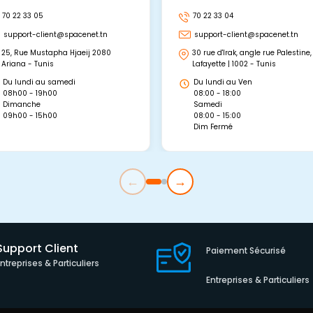
70 22 33 05
70 22 33 04
support-client@spacenet.tn
support-client@spacenet.tn
25, Rue Mustapha Hjaeij 2080
30 rue d'Irak, angle rue Palestine,
Ariana - Tunis
Lafayette | 1002 - Tunis
Du lundi au samedi
Du lundi au Ven
08h00 - 19h00
08:00 - 18:00
Dimanche
Samedi
09h00 - 15h00
08:00 - 15:00
Dim Fermé
←
→
Support Client
Paiement Sécurisé
Entreprises & Particuliers
Entreprises & Particuliers