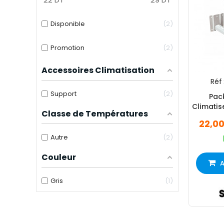
Disponible
2
Promotion
2
Accessoires Climatisation
Réf 
Support
2
Pac
Climatis
Classe de Températures
22,0
Autre
2
Couleur
A
Gris
1