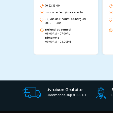
70 22 33 00
support-client@spacenet.tn
56, Rue de L'industrie Charguia I
2035 - Tunis
Du lundi au samedi
08:00AM - 07:00PM
Dimanche
09:00AM - 03:00PM
Livraison Gratuite
Commande sup à 300 DT