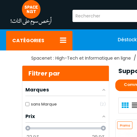
Déstoc
CATÉGORIES
Spacenet : High-Tech et Informatique en ligne
Suppo
Filtrer par
Comm
Marques
sans Marque
2
Prix
Promo
22
DT
29
DT