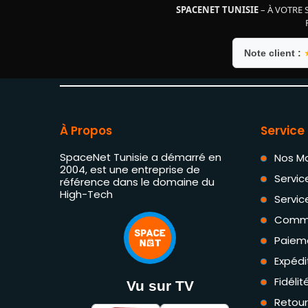
SPACENET TUNISIE
– À VOTRE 
Note client :
À Propos
Service 
SpaceNet Tunisie a démarré en
Nos M
2004, est une entreprise de
Servic
référence dans le domaine du
High-Tech
Servic
Comm
Paiem
Expédi
Fidéli
Vu sur TV
Retou