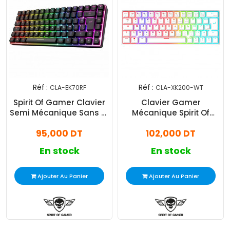
Réf :
Réf :
CLA-EK70RF
CLA-XK200-WT
Spirit Of Gamer Clavier
Clavier Gamer
Semi Mécanique Sans Fil
Mécanique Spirit Of
ELITE-K70 RGB Noir
Gamer XPERT-K200 RGB
95,000 DT
102,000 DT
Blanc
En stock
En stock
Ajouter Au Panier
Ajouter Au Panier