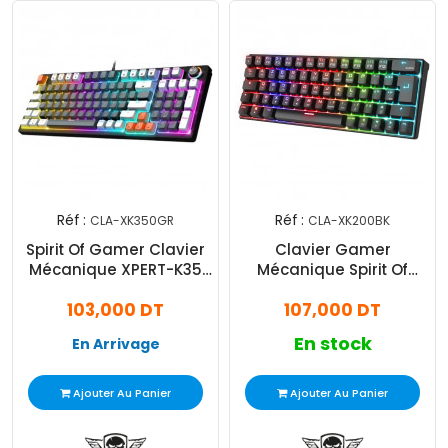
Réf :
Réf :
CLA-XK350GR
CLA-XK200BK
Spirit Of Gamer Clavier
Clavier Gamer
Mécanique XPERT-K35
Mécanique Spirit Of
RGB Brown Switch Noir
Gamer XPERT-K200 RGB
103,000 DT
107,000 DT
Noir
En stock
En Arrivage
Ajouter Au Panier
Ajouter Au Panier