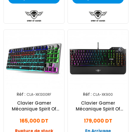
Réf :
Réf :
CLA-XK1300RF
CLA-XK900
Clavier Gamer
Clavier Gamer
Mécanique Spirit Of
Mécanique Spirit Of
Gamer XK1300 RGB Noir
Gamer XK900 RGB Noir
165,000 DT
179,000 DT
Rupture de stock
En Arrivage