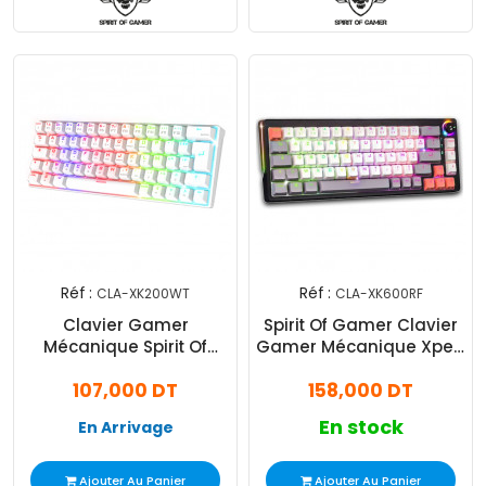
Réf :
Réf :
CLA-XK200WT
CLA-XK600RF
Clavier Gamer
Spirit Of Gamer Clavier
Mécanique Spirit Of
Gamer Mécanique Xpert
Gamer XPERT-K200 RGB
k600 Sans Fil Gris
107,000 DT
158,000 DT
Blanc
En stock
En Arrivage
Ajouter Au Panier
Ajouter Au Panier