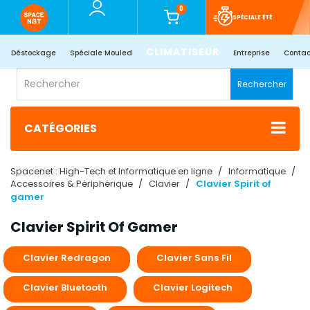
0
SPÉCIALE ÉTÉ
CLIMATISEUR
Déstockage
Spéciale Mouled
Entreprise
Contac
Rechercher
CATÉGORIES
Spacenet : High-Tech et Informatique en ligne
Informatique
Accessoires & Périphérique
Clavier
Clavier Spirit of
gamer
Clavier Spirit Of Gamer
Clavier Redragon
Clavier Sans Fil
Clavier Bluetooth
Clavier Logitech