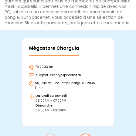
gamers qui souhaitent plus de mobilité et de compatibilité
multi-appareils. Il permet une connexion rapide avec vos
PC, tablettes ou consoles compatibles, sans besoin de
dongle. Sur Spacenet, vous accédez à une sélection de
modèles Bluetooth puissants, pratiques et au meilleur prix.
Mégastore Charguia
Mag
70 22 33 00
7
support-client@spacenet.tn
s
56, Rue de L'industrie Charguia I 2035 -
25
Tunis
Tu
Du lundi au samedi
D
08:00AM - 07:00PM
0
Dimanche
D
09:00AM - 03:00PM
0