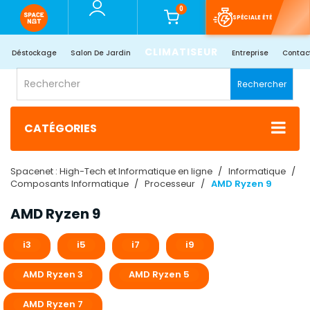
0
SPÉCIALE ÉTÉ
CLIMATISEUR
Déstockage
Salon De Jardin
Entreprise
Contac
Rechercher
CATÉGORIES
Spacenet : High-Tech et Informatique en ligne
Informatique
Composants Informatique
Processeur
AMD Ryzen 9
AMD Ryzen 9
i3
i5
i7
i9
AMD Ryzen 3
AMD Ryzen 5
AMD Ryzen 7