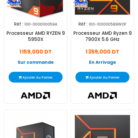
Réf :
Réf :
100-000000059A
100-100000589WOF
Processeur AMD RYZEN 9
Processeur AMD Ryzen 9
5950X
7900X 5.6 GHz
1 159,000 DT
1 359,000 DT
Sur commande
En Arrivage
Ajouter Au Panier
Ajouter Au Panier