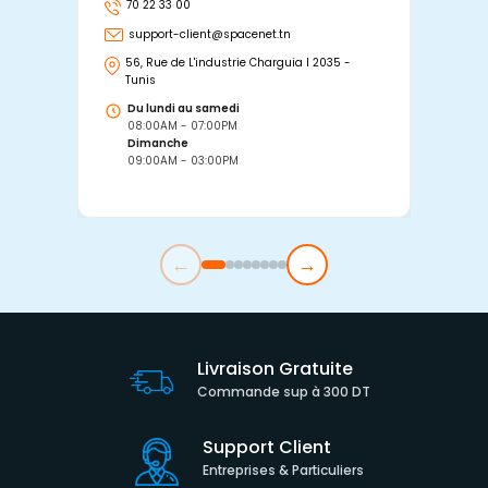
70 22 33 00
7
support-client@spacenet.tn
s
56, Rue de L'industrie Charguia I 2035 -
25
Tunis
Tu
Du lundi au samedi
D
08:00AM - 07:00PM
0
Dimanche
D
09:00AM - 03:00PM
0
←
→
Livraison Gratuite
Commande sup à 300 DT
Support Client
Entreprises & Particuliers