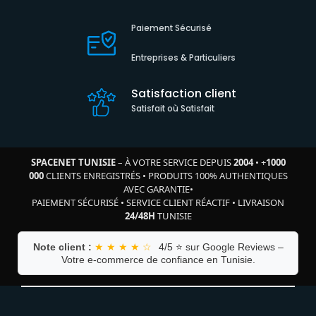
Paiement Sécurisé
Entreprises & Particuliers
Satisfaction client
Satisfait où Satisfait
SPACENET TUNISIE
– À VOTRE SERVICE DEPUIS
2004
•
+
1000
000
CLIENTS ENREGISTRÉS
•
PRODUITS 100% AUTHENTIQUES
AVEC GARANTIE
•
PAIEMENT SÉCURISÉ
•
SERVICE CLIENT RÉACTIF
•
LIVRAISON
24/48H
TUNISIE
Note client :
★ ★ ★ ★ ☆
4/5 ⭐ sur Google Reviews –
Votre e-commerce de confiance en Tunisie.