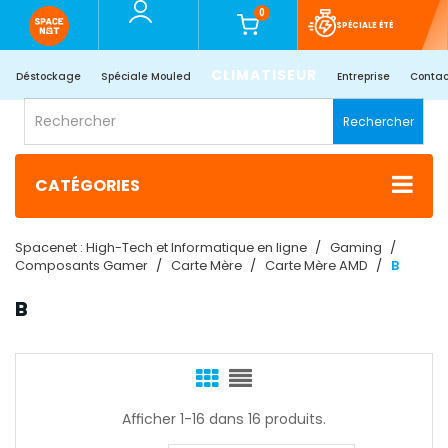
0
SPÉCIALE ÉTÉ
CLIMATISEUR
Déstockage
Spéciale Mouled
Entreprise
Contac
Rechercher
CATÉGORIES
Spacenet : High-Tech et Informatique en ligne
Gaming
Composants Gamer
Carte Mère
Carte Mère AMD
B
B
Afficher 1-16 dans 16 produits.