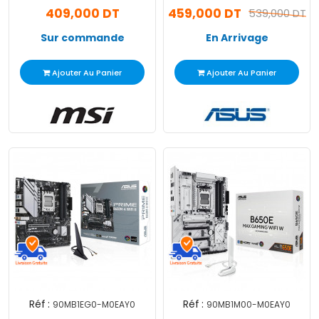
409,000 DT
459,000 DT
539,000 DT
Sur commande
En Arrivage
Ajouter Au Panier
Ajouter Au Panier
Réf :
Réf :
90MB1EG0-M0EAY0
90MB1M00-M0EAY0