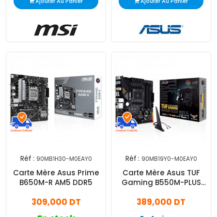
Ajouter Au Panier
Ajouter Au Panier
Réf :
Réf :
90MB1H30-M0EAY0
90MB19Y0-M0EAY0
Carte Mère Asus Prime
Carte Mère Asus TUF
B650M-R AM5 DDR5
Gaming B550M-PLUS
WIFI II AM4
309,000 DT
389,000 DT