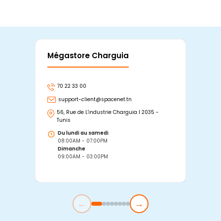
Mégastore Charguia
Mag
70 22 33 00
7
support-client@spacenet.tn
s
56, Rue de L'industrie Charguia I 2035 -
25
Tunis
Tu
Du lundi au samedi
D
08:00AM - 07:00PM
0
Dimanche
D
09:00AM - 03:00PM
0
←
→