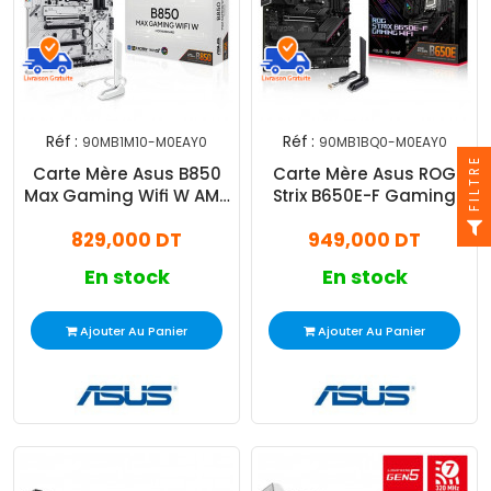
Réf :
Réf :
90MB1M10-M0EAY0
90MB1BQ0-M0EAY0
FILTRE
Carte Mère Asus B850
Carte Mère Asus ROG
Max Gaming Wifi W AM5
Strix B650E-F Gaming
DDR5
WIFI AM5
829,000 DT
949,000 DT
En stock
En stock
Ajouter Au Panier
Ajouter Au Panier