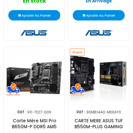
En stock
En Arrivage
Ajouter Au Panier
Ajouter Au Panier
Promo
Réf :
Réf :
911-7E27-006
90MB14A0-M0EAY0
Carte Mère MSI Pro
CARTE MERE ASUS TUF
B650M-P DDR5 AM5
B550M-PLUS GAMING