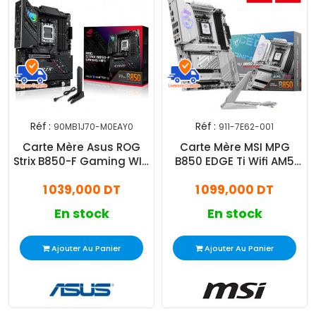
Réf :
Réf :
90MB1J70-M0EAY0
911-7E62-001
Carte Mère Asus ROG
Carte Mère MSI MPG
Strix B850-F Gaming WIFI
B850 EDGE Ti Wifi AM5
AM5
DDR5
1 039,000 DT
1 099,000 DT
En stock
En stock
Ajouter Au Panier
Ajouter Au Panier