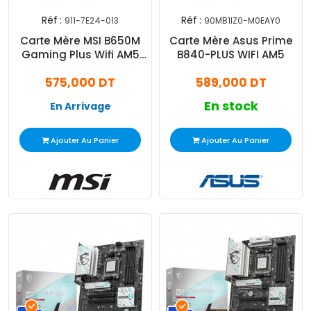
Réf :
Réf :
911-7E24-013
90MB1IZ0-M0EAY0
Carte Mère MSI B650M
Carte Mère Asus Prime
Gaming Plus Wifi AM5
B840-PLUS WIFI AM5
DDR5
575,000 DT
589,000 DT
En stock
En Arrivage
Ajouter Au Panier
Ajouter Au Panier