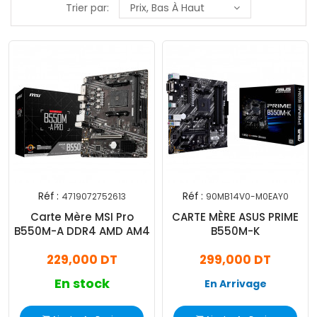
Trier par:
Prix, Bas À Haut
Réf :
Réf :
4719072752613
90MB14V0-M0EAY0
Carte Mère MSI Pro
CARTE MÈRE ASUS PRIME
B550M-A DDR4 AMD AM4
B550M-K
229,000 DT
299,000 DT
En stock
En Arrivage