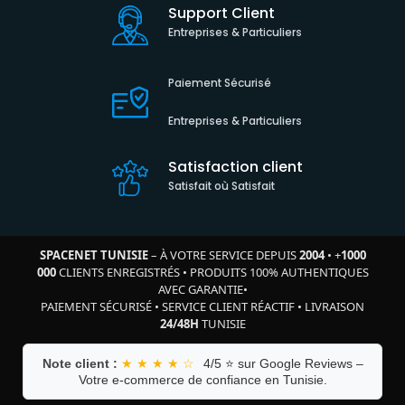
Support Client
Entreprises & Particuliers
Paiement Sécurisé
Entreprises & Particuliers
Satisfaction client
Satisfait où Satisfait
SPACENET TUNISIE
– À VOTRE SERVICE DEPUIS
2004
•
+
1000
000
CLIENTS ENREGISTRÉS
•
PRODUITS 100% AUTHENTIQUES
AVEC GARANTIE
•
PAIEMENT SÉCURISÉ
•
SERVICE CLIENT RÉACTIF
•
LIVRAISON
24/48H
TUNISIE
Note client :
★ ★ ★ ★ ☆
4/5 ⭐ sur Google Reviews –
Votre e-commerce de confiance en Tunisie.