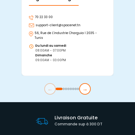
70 22 33 00
7
support-client@spacenet.tn
s
56, Rue de L'industrie Charguia I 2035 -
25
Tunis
Tu
Du lundi au samedi
D
08:00AM - 07:00PM
0
Dimanche
D
09:00AM - 03:00PM
0
←
→
Livraison Gratuite
Commande sup à 300 DT