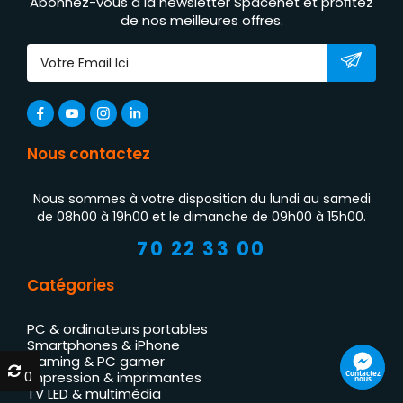
Abonnez-vous à la newsletter Spacenet et profitez
de nos meilleures offres.
Nous contactez
Nous sommes à votre disposition du lundi au samedi
de 08h00 à 19h00 et le dimanche de 09h00 à 15h00.
70 22 33 00
Catégories
PC & ordinateurs portables
Smartphones & iPhone
Gaming & PC gamer
0
0
Contactez
Impression & imprimantes
nous
TV LED & multimédia