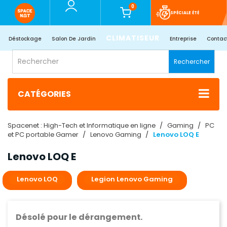
0
SPÉCIALE ÉTÉ
CLIMATISEUR
Déstockage
Salon De Jardin
Entreprise
Contac
Rechercher
CATÉGORIES
Spacenet : High-Tech et Informatique en ligne
Gaming
PC
et PC portable Gamer
Lenovo Gaming
Lenovo LOQ E
Lenovo LOQ E
Lenovo LOQ
Legion Lenovo Gaming
Désolé pour le dérangement.