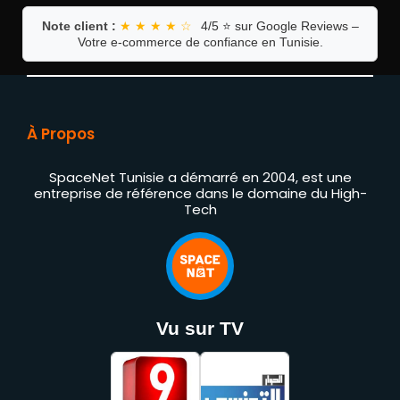
Note client :
★ ★ ★ ★ ☆
4/5 ⭐ sur Google Reviews –
Votre e-commerce de confiance en Tunisie.
À Propos
SpaceNet Tunisie a démarré en 2004, est une
entreprise de référence dans le domaine du High-
Tech
Vu sur TV