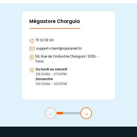
Mégastore Charguia
Mag
70 22 33 00
7
support-client@spacenet.tn
s
56, Rue de L'industrie Charguia I 2035 -
25
Tunis
Tu
Du lundi au samedi
D
08:00AM - 07:00PM
0
Dimanche
D
09:00AM - 03:00PM
0
←
→