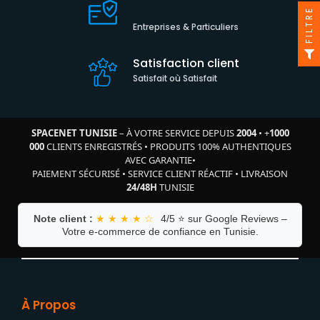
FILTRE
Entreprises & Particuliers
Satisfaction client
Satisfait où Satisfait
SPACENET TUNISIE
– À VOTRE SERVICE DEPUIS
2004
•
+
1000
000
CLIENTS ENREGISTRÉS
•
PRODUITS 100% AUTHENTIQUES
AVEC GARANTIE
•
PAIEMENT SÉCURISÉ
•
SERVICE CLIENT RÉACTIF
•
LIVRAISON
24/48H
TUNISIE
Note client :
★ ★ ★ ★ ☆
4/5 ⭐ sur Google Reviews –
Votre e-commerce de confiance en Tunisie.
À Propos