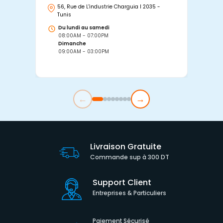
56, Rue de L'industrie Charguia I 2035 -
25
Tunis
Tu
Du lundi au samedi
D
08:00AM - 07:00PM
0
Dimanche
D
09:00AM - 03:00PM
0
←
→
Livraison Gratuite
Commande sup à 300 DT
Support Client
Entreprises & Particuliers
Paiement Sécurisé