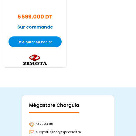
5 599,000 DT
Sur commande
Ajouter Au Panier
Mégastore Charguia
Mag
70 22 33 00
7
support-client@spacenet.tn
s