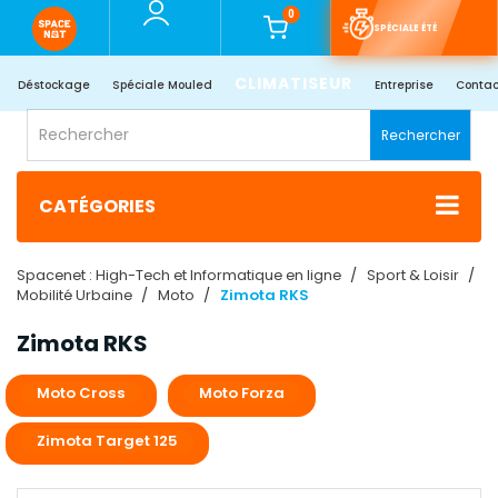
0
SPÉCIALE ÉTÉ
CLIMATISEUR
Déstockage
Spéciale Mouled
Entreprise
Contac
Rechercher
CATÉGORIES
Spacenet : High-Tech et Informatique en ligne
Sport & Loisir
Mobilité Urbaine
Moto
Zimota RKS
Zimota RKS
Moto Cross
Moto Forza
Zimota Target 125