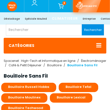
0
SPÉCIALE ÉTÉ
CLIMATISEUR
Déstockage
Spéciale Mouled
Entreprise
Contac
Rechercher
CATÉGORIES
Spacenet : High-Tech et Informatique en ligne
Électroménager
Café & Petit Déjeuner
Bouilloire
Bouilloire Sans Fil
Bouilloire Sans Fil
Bouilloire Russell Hobbs
Bouilloire Tefal
Bouilloire Moulinex
Bouilloire Lexical
Bouilloire Techwood