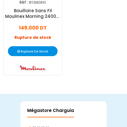
Réf :
BY2M0810
Bouilloire Sans Fil
Moulinex Morning 2400W
1.7 Litres Noir
149,000 DT
Rupture de stock
Rupture De Stock
Mégastore Charguia
Mag