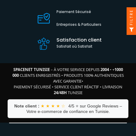
Paiement Sécurisé
FILTRE
Entreprises & Particuliers
Satisfaction client
Satisfait où Satisfait
SPACENET TUNISIE
– À VOTRE SERVICE DEPUIS
2004
•
+
1000
000
CLIENTS ENREGISTRÉS
•
PRODUITS 100% AUTHENTIQUES
AVEC GARANTIE
•
PAIEMENT SÉCURISÉ
•
SERVICE CLIENT RÉACTIF
•
LIVRAISON
24/48H
TUNISIE
Note client :
★ ★ ★ ★ ☆
4/5 ⭐ sur Google Reviews –
Votre e-commerce de confiance en Tunisie.