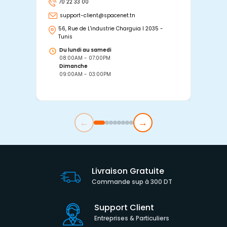
70 22 33 00
7
support-client@spacenet.tn
s
56, Rue de L'industrie Charguia I 2035 -
25
Tunis
Tu
Du lundi au samedi
D
08:00AM - 07:00PM
0
Dimanche
D
09:00AM - 03:00PM
0
←
→
Livraison Gratuite
Commande sup à 300 DT
Support Client
Entreprises & Particuliers