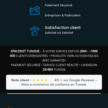
Paiement Sécurisé
Entreprises & Particuliers
Satisfaction client
Satisfait où Satisfait
SPACENET TUNISIE
– À VOTRE SERVICE DEPUIS
2004
•
+
1000
000
CLIENTS ENREGISTRÉS
•
PRODUITS 100% AUTHENTIQUES
AVEC GARANTIE
•
PAIEMENT SÉCURISÉ
•
SERVICE CLIENT RÉACTIF
•
LIVRAISON
24/48H
TUNISIE
Note client :
★ ★ ★ ★ ☆
4/5 ⭐ sur Google Reviews –
Votre e-commerce de confiance en Tunisie.