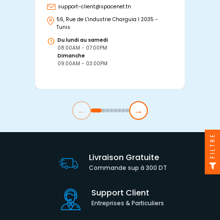
support-client@spacenet.tn
s
56, Rue de L'industrie Charguia I 2035 -
25
Tunis
Tu
Du lundi au samedi
D
08:00AM - 07:00PM
0
Dimanche
D
09:00AM - 03:00PM
0
←
→
FILTRE
Livraison Gratuite
Commande sup à 300 DT
Support Client
Entreprises & Particuliers