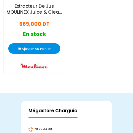
Extracteur De Jus
MOULINEX Juice & Clean
150W (ZU420E10)
669,000 DT
En stock
Ajouter Au Panier
Mégastore Charguia
Mag
70 22 33 00
7