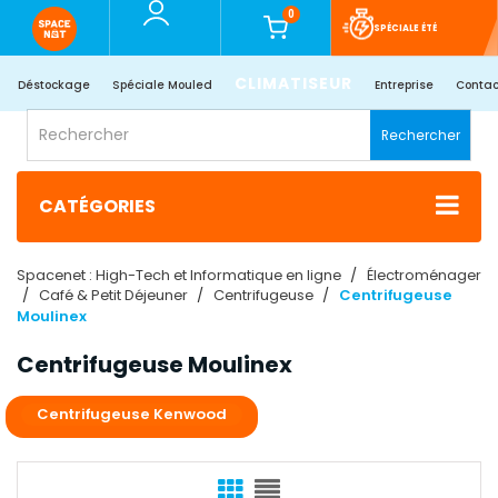
0
SPÉCIALE ÉTÉ
CLIMATISEUR
Déstockage
Spéciale Mouled
Entreprise
Contac
Rechercher
CATÉGORIES
Spacenet : High-Tech et Informatique en ligne
Électroménager
Café & Petit Déjeuner
Centrifugeuse
Centrifugeuse
Moulinex
Centrifugeuse Moulinex
Centrifugeuse Kenwood