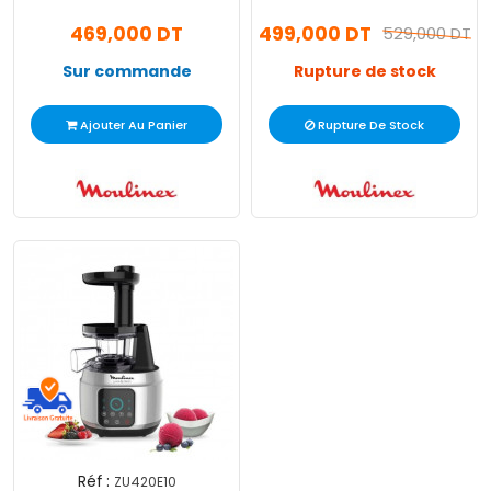
Inox (JU610D10)
469,000 DT
499,000 DT
529,000 DT
Sur commande
Rupture de stock
Ajouter Au Panier
Rupture De Stock
Réf :
ZU420E10