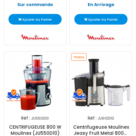
Sur commande
En Arrivage
Ajouter Au Panier
Ajouter Au Panier
Promo
Réf :
Réf :
JU550D10
JU610D10
CENTRIFUGEUSE 800 W
Centrifugeuse Moulinex
Moulinex (JU550D10)
Jeasy Fruit Metal 800W