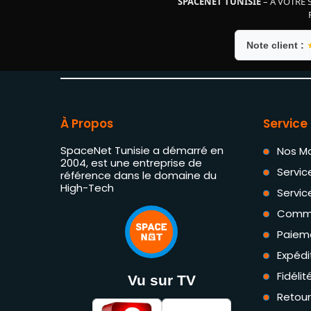
SPACENET TUNISIE
– À VOTRE 
Note client :
À Propos
Service 
SpaceNet Tunisie a démarré en
Nos M
2004, est une entreprise de
Servic
référence dans le domaine du
High-Tech
Servic
Comm
Paiem
Expédi
Fidéli
Vu sur TV
Retou