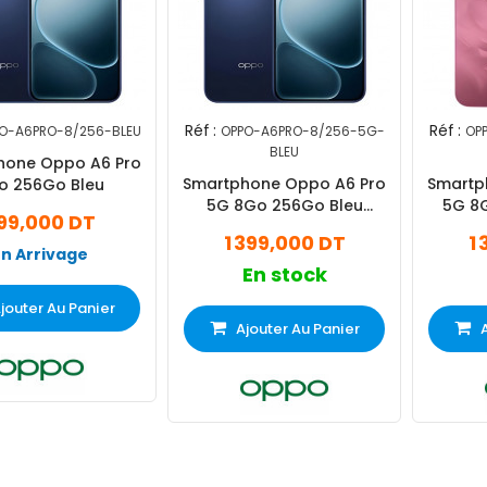
Réf :
Réf :
O-A6PRO-8/256-BLEU
OPPO-A6PRO-8/256-5G-
OP
BLEU
hone Oppo A6 Pro
Smartphone Oppo A6 Pro
Smartp
o 256Go Bleu
5G 8Go 256Go Bleu
5G 8
99,000 DT
Stellaire
1 399,000 DT
1
En Arrivage
En stock
jouter Au Panier
Ajouter Au Panier