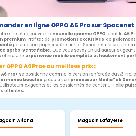
nder en ligne OPPO A6 Pro sur Spacenet
notre site et découvrez la
nouvelle gamme OPPO
, dont le
A6 Pr
gn premium
. Profitez de
promotions exclusives
, de
paiements
menté
pour accompagner votre achat. Spacenet assure une
ex
ice après-vente fiable
. Que vous soyez un utilisateur exigean
 offrira une
expérience mobile complète et hautement pe
r OPPO A6 Pro+ au meilleur prix :
 A6 Pro+
se positionne comme la version renforcée du A6 Pro, 
formance boostée
grâce à son
processeur MediaTek Dimen
utilisateurs exigeants et les passionnés de contenu, il allie
puis
es attentes.
agasin Ariana
Magasin Lafayette