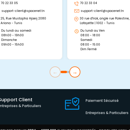
70 22 33 05
70 22 33 04
support-client@spacenet.tn
support-client@spacenet.tn
25, Rue Mustapha Hjaeij 2080
30 rue d'Irak, angle rue Palestine,
Ariana - Tunis
Lafayette | 1002 - Tunis
Du lundi au samedi
Du lundi au Ven
08h00 - 19h00
08:00 - 18:00
Dimanche
Samedi
09h00 - 15h00
08:00 - 15:00
Dim Fermé
←
→
Support Client
Paiement Sécurisé
Entreprises & Particuliers
Entreprises & Particuliers