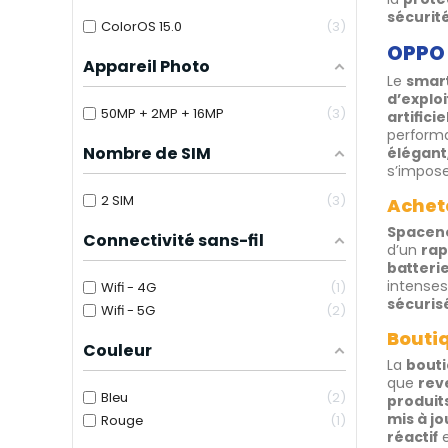
sécurit
ColorOS 15.0
3
OPPO 
Appareil Photo
Le
smar
d’exploi
50MP + 2MP + 16MP
3
artificie
performa
Nombre de SIM
élégant
s’impo
2 SIM
3
Achete
Spacen
Connectivité sans-fil
d’un
rap
batteri
intense
Wifi - 4G
1
sécuris
Wifi - 5G
2
Boutiq
Couleur
La
bouti
que
rev
Bleu
2
produit
mis à jo
Rouge
1
réactif
e