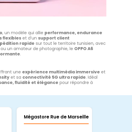
o
, un modèle qui allie
performance, endurance
 flexibles
et d’un
support client
pédition rapide
sur tout le territoire tunisien, avec
t ou un amateur de photographie, le
OPPO A6
rformante
.
offrant une
expérience multimédia immersive
et
sity
et sa
connectivité 5G ultra rapide
. Idéal
sance, fluidité et élégance
pour répondre à
Mégastore Rue de Marseille
Mégastore