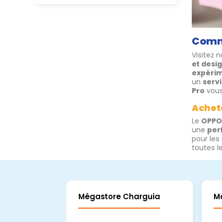
Comma
Visitez 
et desi
expéri
un
serv
Pro
vous
Achete
Le
OPPO
une
per
pour les 
toutes l
Mégastore Charguia
M