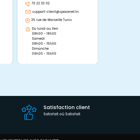
70 22 33 02
70 22 33 06
support-client@spacenet.tn
support-clie
35 rue de Marseille Tunis
Avenue Abou 
Hammamet, 
Du lundi au Ven
Du lundi au 
08h00 - 18h00
08h00 - 19h0
Samedi
Dimanche
08h00 - 15h00
09h00 - 15h0
Dimanche
09h00 - 15h00
Satisfaction client
Satisfait où Satisfait