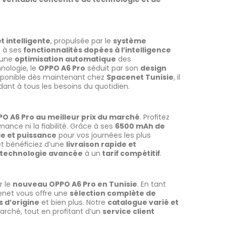
t intelligente
, propulsée par le
système
e à ses
fonctionnalités dopées à l’intelligence
t une
optimisation automatique
des
nologie, le
OPPO A6 Pro
séduit par son
design
isponible dès maintenant chez
Spacenet Tunisie
, il
ant à tous les besoins du quotidien.
O A6 Pro au meilleur prix du marché
. Profitez
nce ni la fiabilité. Grâce à ses
6500 mAh de
e et puissance
pour vos journées les plus
et bénéficiez d’une
livraison rapide et
technologie avancée
à un
tarif compétitif
.
r le
nouveau OPPO A6 Pro en Tunisie
. En tant
enet vous offre une
sélection complète de
 d’origine
et bien plus. Notre
catalogue varié et
arché, tout en profitant d’un
service client