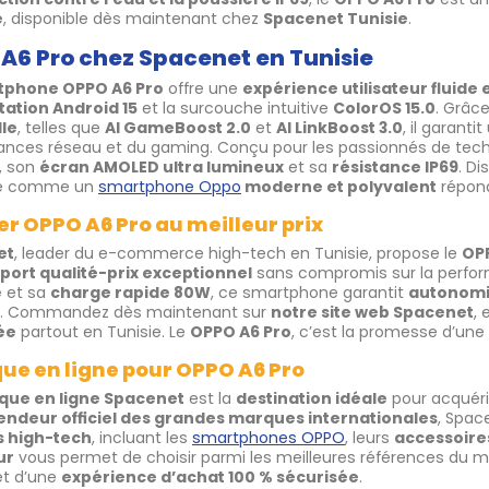
é
, disponible dès maintenant chez
Spacenet Tunisie
.
A6 Pro chez Spacenet en Tunisie
tphone OPPO A6 Pro
offre une
expérience utilisateur fluide e
tation Android 15
et la surcouche intuitive
ColorOS 15.0
. Grâc
lle
, telles que
AI GameBoost 2.0
et
AI LinkBoost 3.0
, il garanti
nces réseau et du gaming. Conçu pour les passionnés de tech
, son
écran AMOLED ultra lumineux
et sa
résistance IP69
. D
se comme un
smartphone Oppo
moderne et polyvalent
répond
r OPPO A6 Pro au meilleur prix
et
, leader du e-commerce high-tech en Tunisie, propose le
OPP
port qualité-prix exceptionnel
sans compromis sur la performa
e
et sa
charge rapide 80W
, ce smartphone garantit
autonomi
s. Commandez dès maintenant sur
notre site web Spacenet
, 
ée
partout en Tunisie. Le
OPPO A6 Pro
, c’est la promesse d’une
ue en ligne pour OPPO A6 Pro
que en ligne Spacenet
est la
destination idéale
pour acquéri
endeur officiel des grandes marques internationales
, Spac
s high-tech
, incluant les
smartphones OPPO
, leurs
accessoires
ur
vous permet de choisir parmi les meilleures références du m
t d’une
expérience d’achat 100 % sécurisée
.