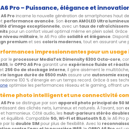
A6 Pro – Puissance, élégance et innovatio
 A6 Pro
incarne la nouvelle génération de smartphones haut de 
et
performance avancée
. Son
écran AMOLED Ultra lumineux 
lité d’image exceptionnelle
, avec un
taux de rafraîchisseme
nits
pour un confort visuel optimal même en plein soleil. Grâce
e niveau militaire
, le A6 Pro allie
solidité et élégance
. Dispon
ign premium
et ses
coloris modernes
, tout en assurant une 
erformances impressionnantes pour un usage 
 par le
processeur MediaTek Dimensity 6300 Octa-core
, c
-A55
, le
OPPO A6 Pro
garantit une
expérience fluide et réacti
et
256 Go de stockage interne
, il gère aisément le multitâche
erie longue durée de 6500 mAh
assure une
autonomie excep
 redonne 100 % d’énergie en un temps record. Grâce à ses tec
hone
optimise les performances réseau et le gaming, offrant un
tème photo intelligent et une connectivité co
 A6 Pro
se distingue par son
appareil photo principal de 50 MP
antissant des clichés nets, lumineux et naturels. À l’avant, son
c
s et harmonieux. Côté audio, les
haut-parleurs stéréo double
 et équilibré. Compatible
5G, Wi-Fi et Bluetooth 5.0
, le A6 Pro
e par la
double SIM
pour plus de flexibilité. Avec la
reconnaissa
tion contre l’eau et la poussière IP69
, le
OPPO A6 Pro
est u