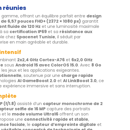
n réunies
gamme, offrant un équilibre parfait entre
design
de 6,57 pouces FHD+ (2372 × 1080 px)
garantit
nt fluide de 120 Hz
et une luminosité maximale
 à sa
certification IP69
et sa
résistance aux
ible chez
Spacenet Tunisie
, il séduit par
prise en main agréable et durable.
intensif
ombinant
2x2,4 GHz Cortex-A76
et
6x2,0 GHz
ve
sous
Android 15 avec ColorOS 15.0
. Avec
8 Go
, les jeux et les applications exigeantes.
tionnelle
, soutenue par une
charge rapide
hnologies
AI GameBoost 2.0
et
AI LinkBoost 3.0
, ce
e expérience immersive et sans interruption.
mplète
 (f/1.8)
assisté d’un
capteur monochrome de 2
apteur selfie de 16 MP
capture des portraits
s
et le
mode volume Ultra16
offrent un son
 propose une
connectivité rapide et stable
,
nce faciale
, le
capteur d’empreinte digitale
et
n
véritable concentré de technologie et de