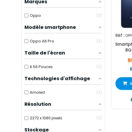
Marques
Oppo
3
Modèle smartphone
Réf :
OPP
Oppo A6 Pro
3
Smartp
8G
Taille de l'écran
9
6.56 Pouces
3
Technologies d'affichage
A
Amoled
3
Résolution
2372 x 1080 pixels
3
Stockage