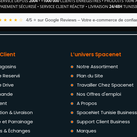
SERVICE DEPUIS
2004
•
+
1000 000
CLIENTS ENREGISTRÉS
•
PRODUITS 100% 
PAIEMENT SÉCURISÉ
•
SERVICE CLIENT RÉACTIF
•
LIVRAISON
24/48H
TUNISI
★ ★ ★ ★ ☆
4/5 ⭐ sur Google Reviews – Votre e-commerce de confian
Client
L’univers Spacenet
agasins
Notre Assortiment
e Reservii
Plan du Site
e Drive
Travailler Chez Spacenet
ande
Nos Offres d'emploi
ent
A Propos
tion & Livraison
SpaceNet Tunisie Business
té et Parrainage
Support Client Business
rs & Échanges
Marques