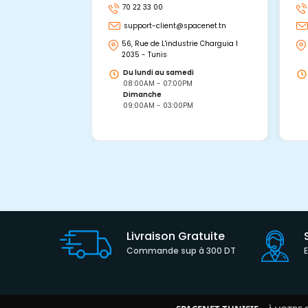
70 22 33 00
support-client@spacenet.tn
56, Rue de L'industrie Charguia I
2035 - Tunis
Du lundi au samedi
08:00AM - 07:00PM
Dimanche
09:00AM - 03:00PM
Livraison Gratuite
Commande sup à 300 DT