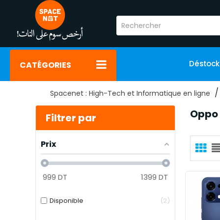
Déstoc
CATÉGORIES
Spacenet : High-Tech et Informatique en ligne
Oppo 
Filtrer par
Prix
999
DT
1399
DT
Disponible
2