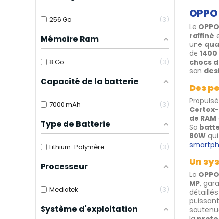
OPPO 
256 Go
3
Le
OPPO
raffiné
Mémoire Ram
une
qua
de
1400 
8 Go
3
chocs d
son
des
Capacité de la batterie
Des p
Propulsé
7000 mAh
3
Cortex
de RAM
Type de Batterie
Sa
batt
80W
qui
smartp
Lithium-Polymère
3
Un sys
Processeur
Le
OPPO
MP
, gar
Mediatek
3
détaillé
puissant
Système d'exploitation
soutenu
la
protec