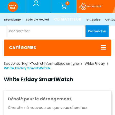
0
SPÉCIALE ÉTÉ
CLIMATISEUR
Déstockage
Spéciale Mouled
Entreprise
Contac
Rechercher
CATÉGORIES
Spacenet : High-Tech et Informatique en ligne
White Friday
White Friday SmartWatch
White Friday SmartWatch
Désolé pour le dérangement.
Cherchez à nouveau ce que vous cherchez