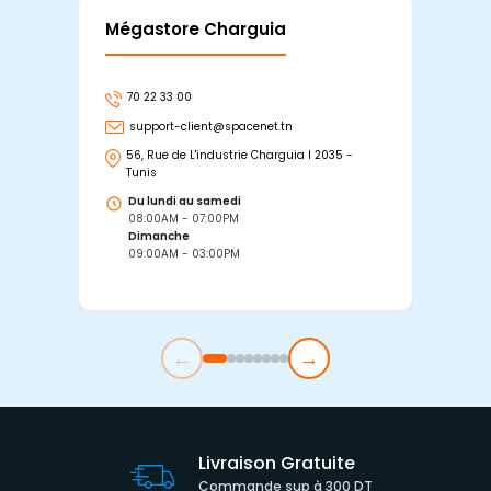
Mégastore Charguia
Mag
70 22 33 00
7
support-client@spacenet.tn
s
56, Rue de L'industrie Charguia I 2035 -
25
Tunis
Tu
Du lundi au samedi
D
08:00AM - 07:00PM
0
Dimanche
D
09:00AM - 03:00PM
0
←
→
Livraison Gratuite
Commande sup à 300 DT