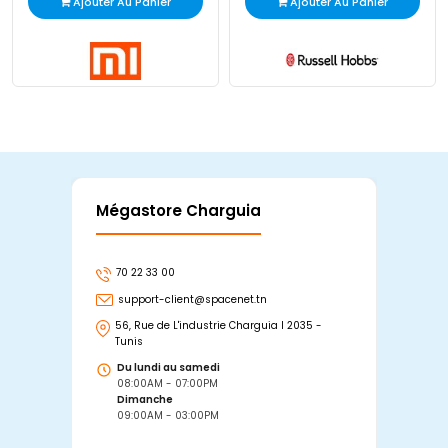
Ajouter Au Panier
Ajouter Au Panier
Mégastore Charguia
Mag
70 22 33 00
7
support-client@spacenet.tn
s
56, Rue de L'industrie Charguia I 2035 -
25
Tunis
Tu
Du lundi au samedi
D
08:00AM - 07:00PM
0
Dimanche
D
09:00AM - 03:00PM
0