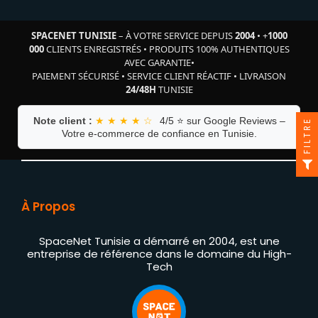
SPACENET TUNISIE
– À VOTRE SERVICE DEPUIS
2004
•
+
1000
000
CLIENTS ENREGISTRÉS
•
PRODUITS 100% AUTHENTIQUES
AVEC GARANTIE
•
PAIEMENT SÉCURISÉ
•
SERVICE CLIENT RÉACTIF
•
LIVRAISON
24/48H
TUNISIE
Note client :
★ ★ ★ ★ ☆
4/5 ⭐ sur Google Reviews –
FILTRE
Votre e-commerce de confiance en Tunisie.
À Propos
SpaceNet Tunisie a démarré en 2004, est une
entreprise de référence dans le domaine du High-
Tech