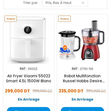
Trier par:
Prix, Bas À Haut
Promo
Promo
Réf :
Réf :
55022
27110-56
Air Fryer Xiaomi 55022
Robot Multifonction
Smart 4.5L 1500W Blanc
Russel Hobbs Desire
27110-56 600W Rouge
299,000 DT
335,000 DT
399,000 DT
365,000 DT
En Arrivage
En Arrivage