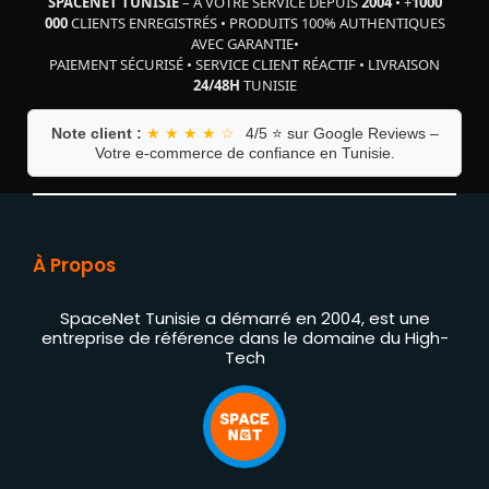
SPACENET TUNISIE
– À VOTRE SERVICE DEPUIS
2004
•
+
1000
000
CLIENTS ENREGISTRÉS
•
PRODUITS 100% AUTHENTIQUES
AVEC GARANTIE
•
PAIEMENT SÉCURISÉ
•
SERVICE CLIENT RÉACTIF
•
LIVRAISON
24/48H
TUNISIE
Note client :
★ ★ ★ ★ ☆
4/5 ⭐ sur Google Reviews –
Votre e-commerce de confiance en Tunisie.
À Propos
SpaceNet Tunisie a démarré en 2004, est une
entreprise de référence dans le domaine du High-
Tech