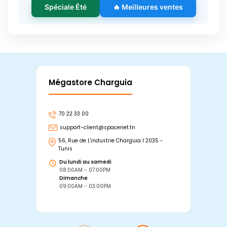
Spéciale Été
🔥 Meilleures ventes
Mégastore Charguia
Mag
70 22 33 00
7
support-client@spacenet.tn
s
56, Rue de L'industrie Charguia I 2035 -
25
Tunis
Tu
Du lundi au samedi
D
08:00AM - 07:00PM
0
Dimanche
D
09:00AM - 03:00PM
0