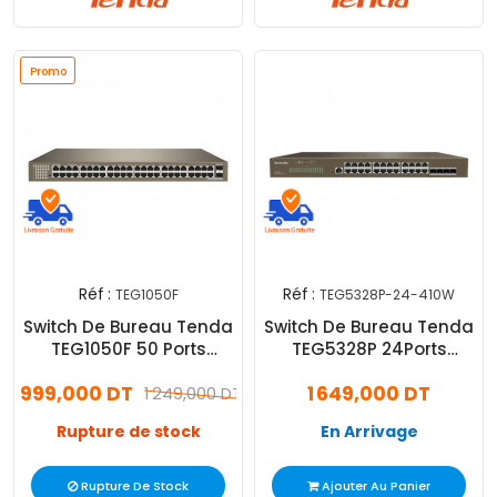
Promo
Réf :
Réf :
TEG1050F
TEG5328P-24-410W
Switch De Bureau Tenda
Switch De Bureau Tenda
TEG1050F 50 Ports
TEG5328P 24Ports
48GE+2SFP Marron
10/100/1000 Mbps Avec 4
999,000 DT
1 649,000 DT
1 249,000 DT
Sfp
Rupture de stock
En Arrivage
Rupture De Stock
Ajouter Au Panier