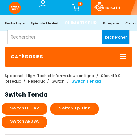
0
SPÉCIALE ÉTÉ
CLIMATISEUR
Déstockage
Spéciale Mouled
Entreprise
Contac
Rechercher
CATÉGORIES
Spacenet : High-Tech et Informatique en ligne
Sécurité &
Réseaux
Réseaux
Switch
Switch Tenda
Switch Tenda
Switch D-Link
Switch Tp-Link
Switch ARUBA