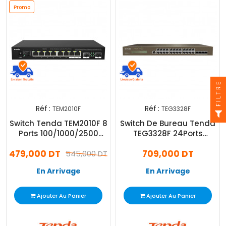
Promo
FILTRE
Réf :
Réf :
TEM2010F
TEG3328F
Switch Tenda TEM2010F 8
Switch De Bureau Tenda
Ports 100/1000/2500
TEG3328F 24Ports
Mbps Noir
10/100/1000 Mbps Avec 4
479,000 DT
709,000 DT
545,000 DT
Sfp
En Arrivage
En Arrivage
Ajouter Au Panier
Ajouter Au Panier