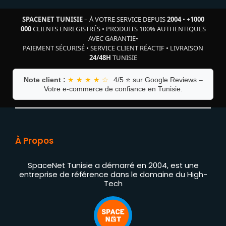
SPACENET TUNISIE
– À VOTRE SERVICE DEPUIS
2004
•
+
1000
000
CLIENTS ENREGISTRÉS
•
PRODUITS 100% AUTHENTIQUES
AVEC GARANTIE
•
PAIEMENT SÉCURISÉ
•
SERVICE CLIENT RÉACTIF
•
LIVRAISON
24/48H
TUNISIE
Note client :
★ ★ ★ ★ ☆
4/5 ⭐ sur Google Reviews –
Votre e-commerce de confiance en Tunisie.
À Propos
SpaceNet Tunisie a démarré en 2004, est une
entreprise de référence dans le domaine du High-
Tech