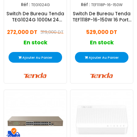
Réf :
Réf :
TEG1024G
TEF1118P-16-150W
Switch De Bureau Tenda
Switch De Bureau Tenda
TEG1024G 1000M 24
TEF1118P-16-150W 16 Ports
ports 10/100/1000 Mbps
10/100Mbps Marron
272,000 DT
529,000 DT
Noir
319,000 DT
En stock
En stock
Ajouter Au Panier
Ajouter Au Panier