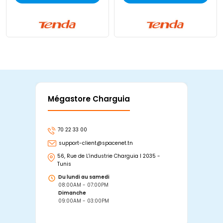
Mégastore Charguia
Mag
70 22 33 00
7
support-client@spacenet.tn
s
56, Rue de L'industrie Charguia I 2035 -
25
Tunis
Tu
Du lundi au samedi
D
08:00AM - 07:00PM
0
Dimanche
D
09:00AM - 03:00PM
0