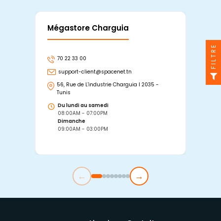
Mégastore Charguia
Mag
FILTRE
70 22 33 00
7
support-client@spacenet.tn
s
56, Rue de L'industrie Charguia I 2035 -
25
Tunis
Tu
Du lundi au samedi
D
08:00AM - 07:00PM
0
Dimanche
D
09:00AM - 03:00PM
0
←
→