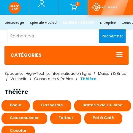
0
SPÉCIALE ÉTÉ
CLIMATISEUR
Déstockage
Spéciale Mouled
Entreprise
Contac
Rechercher
CATÉGORIES
Spacenet : High-Tech et Informatique en ligne
Maison & Brico
Vaisselle
Casseroles & Poêles
Théière
Théière
Poele
Casserole
Batterie de Cuisine
Couscoussier​
Faitout
Pot à Café
Cocotte