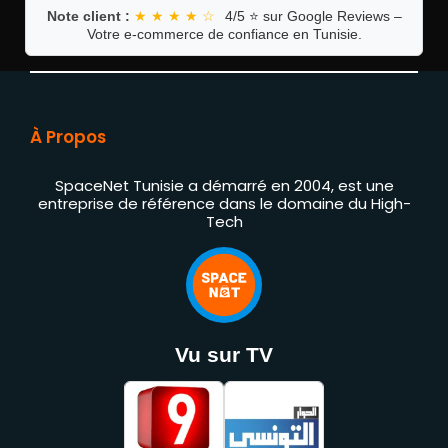
Note client :
★ ★ ★ ★ ☆
4/5 ⭐ sur Google Reviews –
Votre e-commerce de confiance en Tunisie.
À Propos
SpaceNet Tunisie a démarré en 2004, est une
entreprise de référence dans le domaine du High-
Tech
Vu sur TV