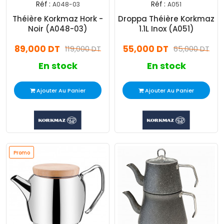
Réf :
Réf :
A048-03
A051
Théière Korkmaz Hork -
Droppa Théière Korkmaz
Noir (A048-03)
1.1L Inox (A051)
89,000 DT
55,000 DT
119,000 DT
65,000 DT
En stock
En stock
Ajouter Au Panier
Ajouter Au Panier
Promo