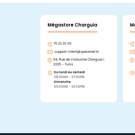
Mégastore Charguia
M
70 22 33 00
support-client@spacenet.tn
56, Rue de L'industrie Charguia I
2035 - Tunis
Du lundi au samedi
08:00AM - 07:00PM
Dimanche
09:00AM - 03:00PM