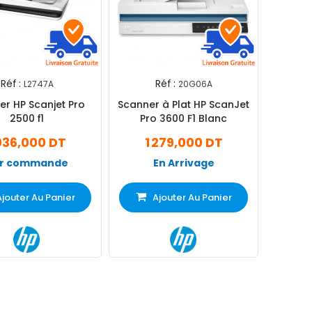
Réf :
Réf :
L2747A
20G06A
er HP Scanjet Pro
Scanner à Plat HP ScanJet
2500 f1
Pro 3600 F1 Blanc
 036,000 DT
1 279,000 DT
r commande
En Arrivage
Ajouter Au Panier
Ajouter Au Panier