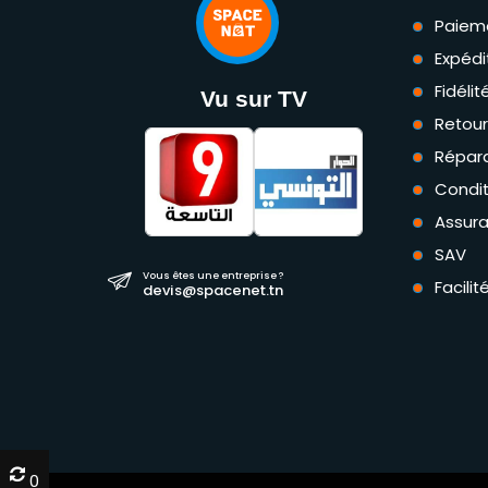
Paiem
Expédi
Fidéli
Vu sur TV
Retou
Répara
Condit
Assur
SAV
Vous êtes une entreprise ?
Facili
devis@spacenet.tn
0
0