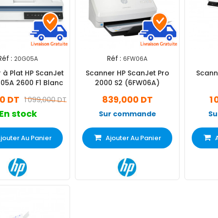
Réf :
Réf :
20G05A
6FW06A
 à Plat HP ScanJet
Scanner HP ScanJet Pro
Scann
05A 2600 F1 Blanc
2000 S2 (6FW06A)
0 DT
839,000 DT
1
1 099,000 DT
En stock
Sur commande
Su
jouter Au Panier
Ajouter Au Panier