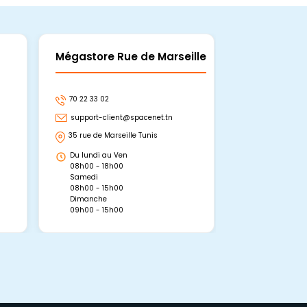
Mégastore Rue de Marseille
Mégastore
70 22 33 02
70 22 33 06
support-client@spacenet.tn
support-clie
35 rue de Marseille Tunis
Avenue Abou 
Hammamet, 
Du lundi au Ven
Du lundi au 
08h00 - 18h00
08h00 - 19h0
Samedi
Dimanche
08h00 - 15h00
09h00 - 15h0
Dimanche
09h00 - 15h00