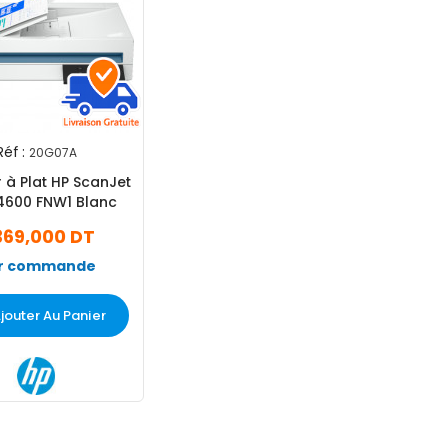
Réf :
20G07A
 à Plat HP ScanJet
4600 FNW1 Blanc
369,000 DT
r commande
jouter Au Panier