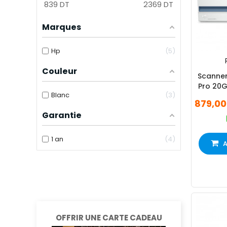
839
DT
2369
DT
Marques
Hp
5
Couleur
Scanner
Pro 20G
Blanc
3
879,00
Garantie
1 an
4
A
OFFRIR UNE CARTE CADEAU