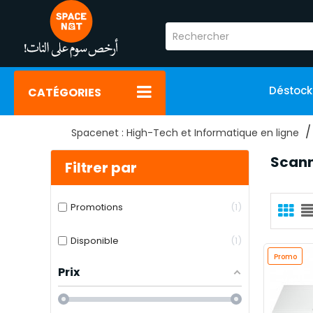
Déstoc
CATÉGORIES
Spacenet : High-Tech et Informatique en ligne
Scann
Filtrer par
Promotions
1
Disponible
1
Promo
Prix