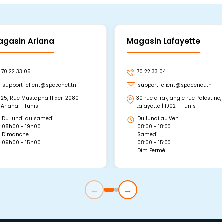
agasin Ariana
Magasin Lafayette
70 22 33 05
70 22 33 04
support-client@spacenet.tn
support-client@spacenet.tn
25, Rue Mustapha Hjaeij 2080
30 rue d'Irak, angle rue Palestine,
Ariana - Tunis
Lafayette | 1002 - Tunis
Du lundi au samedi
Du lundi au Ven
08h00 - 19h00
08:00 - 18:00
Dimanche
Samedi
09h00 - 15h00
08:00 - 15:00
Dim Fermé
←
→