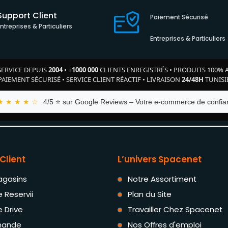
Support Client
Paiement Sécurisé
Entreprises & Particuliers
Entreprises & Particuliers
SERVICE DEPUIS
2004
•
+
1000 000
CLIENTS ENREGISTRÉS
•
PRODUITS 100% 
PAIEMENT SÉCURISÉ
•
SERVICE CLIENT RÉACTIF
•
LIVRAISON
24/48H
TUNISI
★ ★ ★ ★ ☆
4/5 ⭐ sur Google Reviews – Votre e-commerce de confian
Client
L’univers Spacenet
agasins
Notre Assortiment
e Reservii
Plan du Site
e Drive
Travailler Chez Spacenet
ande
Nos Offres d'emploi