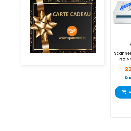
Scanner
Pro N
2 
Su
A