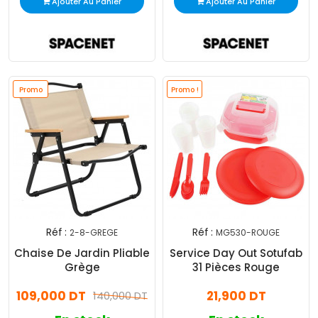
Ajouter Au Panier
Ajouter Au Panier
Promo
Promo !
Réf :
Réf :
2-8-GREGE
MG530-ROUGE
Chaise De Jardin Pliable
Service Day Out Sotufab
Grège
31 Pièces Rouge
109,000 DT
21,900 DT
140,000 DT