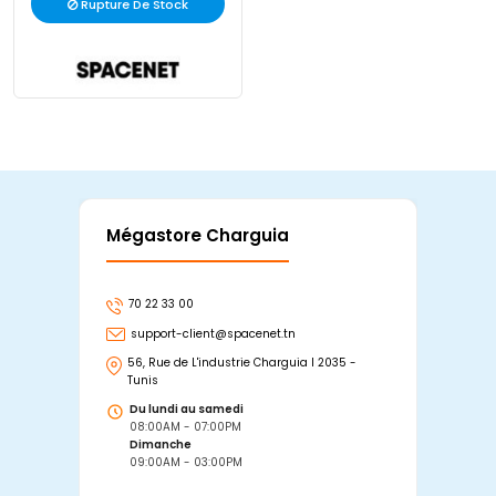
Rupture De Stock
Mégastore Charguia
Mag
70 22 33 00
7
support-client@spacenet.tn
s
56, Rue de L'industrie Charguia I 2035 -
25
Tunis
Tu
Du lundi au samedi
D
08:00AM - 07:00PM
0
Dimanche
D
09:00AM - 03:00PM
0