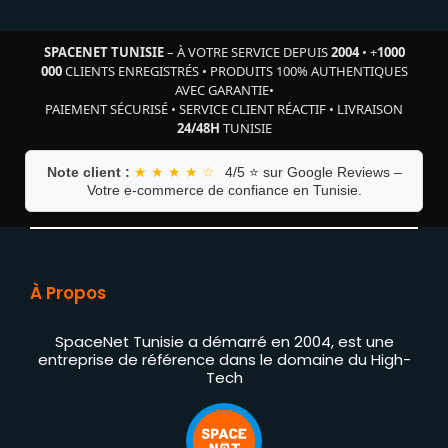
SPACENET TUNISIE
– À VOTRE SERVICE DEPUIS
2004
•
+
1000
000
CLIENTS ENREGISTRÉS
•
PRODUITS 100% AUTHENTIQUES
AVEC GARANTIE
•
PAIEMENT SÉCURISÉ
•
SERVICE CLIENT RÉACTIF
•
LIVRAISON
24/48H
TUNISIE
Note client :
★ ★ ★ ★ ☆
4/5 ⭐ sur Google Reviews –
Votre e-commerce de confiance en Tunisie.
À Propos
SpaceNet Tunisie a démarré en 2004, est une
entreprise de référence dans le domaine du High-
Tech