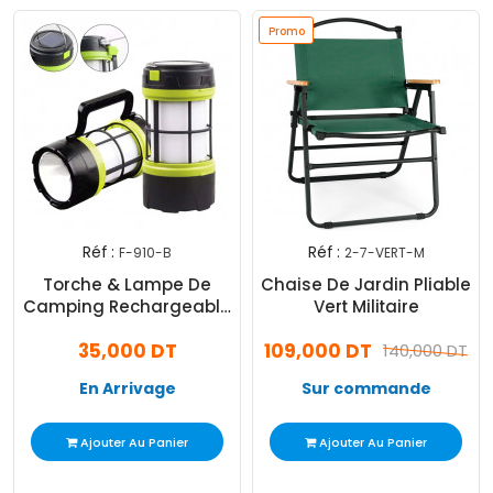
Promo
Réf :
Réf :
F-910-B
2-7-VERT-M
Torche & Lampe De
Chaise De Jardin Pliable
Camping Rechargeable
Vert Militaire
Noir
35,000 DT
109,000 DT
140,000 DT
En Arrivage
Sur commande
Ajouter Au Panier
Ajouter Au Panier