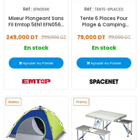
Réf :
Réf :
EFN056K
TENTE-6PLACES
Mixeur Plongeant Sans
Tente 6 Places Pour
Fil Emtop 5EN1 EFN056K
Plage & Camping
100W Noir
Assortie
249,000 DT
79,000 DT
299,000 DT
99,000 DT
En stock
En stock
Ajouter Au Panier
Ajouter Au Panier
Promo
Promo