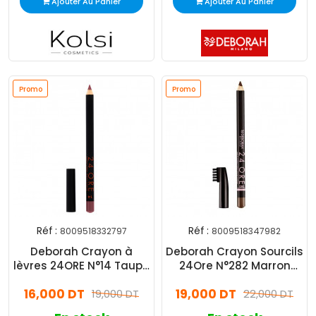
Ajouter Au Panier
Ajouter Au Panier
Promo
Promo
Réf :
Réf :
8009518332797
8009518347982
Deborah Crayon à
Deborah Crayon Sourcils
lèvres 24ORE N°14 Taupe
24Ore N°282 Marron
Nude
Clair
16,000 DT
19,000 DT
19,000 DT
22,000 DT