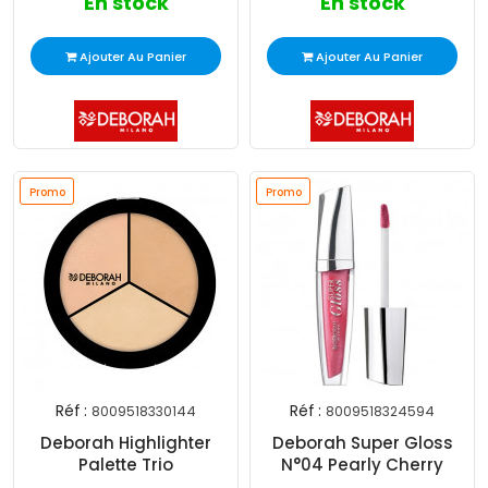
En stock
En stock
Ajouter Au Panier
Ajouter Au Panier
Promo
Promo
Réf :
Réf :
8009518330144
8009518324594
Deborah Highlighter
Deborah Super Gloss
Palette Trio
N°04 Pearly Cherry