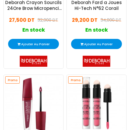
Deborah Crayon Sourcils
Deborah Fard a Joues
24Ore Brow Micropencil
Hi-Tech N°62 Corail
N°01 Blonde
27,500 DT
29,200 DT
32,000 DT
34,000 DT
En stock
En stock
Ajouter Au Panier
Ajouter Au Panier
Promo
Promo