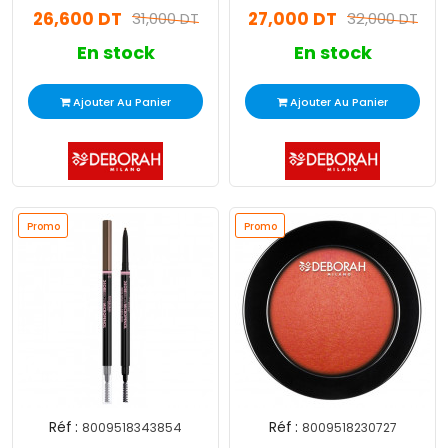
26,600 DT
27,000 DT
31,000 DT
32,000 DT
En stock
En stock
Ajouter Au Panier
Ajouter Au Panier
Promo
Promo
Réf :
Réf :
8009518343854
8009518230727