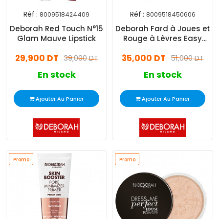
Réf :
Réf :
8009518424409
8009518450606
Deborah Red Touch N°15
Deborah Fard à Joues et
Glam Mauve Lipstick
Rouge à Lèvres Easy
Color N°03 Rose Rebelle
29,900 DT
35,000 DT
39,000 DT
51,000 DT
En stock
En stock
Ajouter Au Panier
Ajouter Au Panier
Promo
Promo