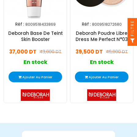
FILTRE
Réf :
Réf :
8009518433869
8009518272680
Deborah Base De Teint
Deborah Poudre Libre
Skin Booster
Dress Me Perfect N°03
Medium Rose
37,000 DT
39,500 DT
43,000 DT
46,000 DT
En stock
En stock
Ajouter Au Panier
Ajouter Au Panier