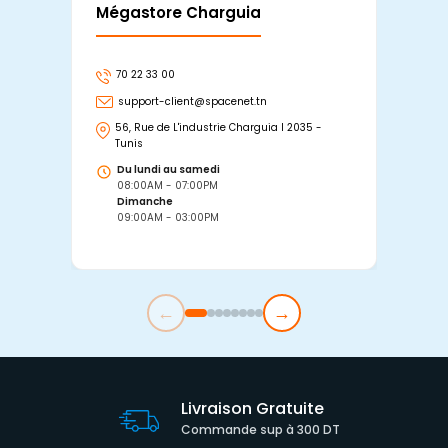
Mégastore Charguia
Mag
70 22 33 00
7
support-client@spacenet.tn
s
56, Rue de L'industrie Charguia I 2035 -
25
Tunis
Tu
Du lundi au samedi
D
08:00AM - 07:00PM
0
Dimanche
D
09:00AM - 03:00PM
0
←
→
Livraison Gratuite
Commande sup à 300 DT