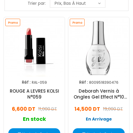
Trier par:
Prix, Bas À Haut
Promo
Promo
Réf :
Réf :
RAL-059
8009518390476
ROUGE A LEVRES KOLSI
Deborah Vernis à
N°059
Ongles Gel Effect N°10
Optical White
6,600 DT
14,500 DT
11,000 DT
19,000 DT
En stock
En Arrivage