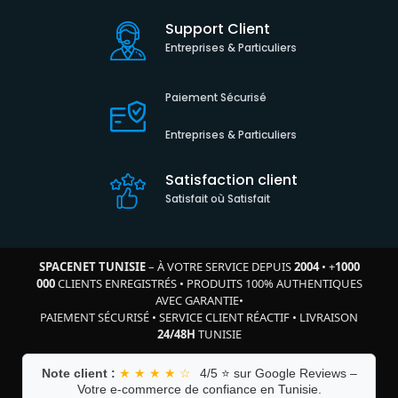
Support Client
Entreprises & Particuliers
Paiement Sécurisé
Entreprises & Particuliers
Satisfaction client
Satisfait où Satisfait
SPACENET TUNISIE
– À VOTRE SERVICE DEPUIS
2004
•
+
1000
000
CLIENTS ENREGISTRÉS
•
PRODUITS 100% AUTHENTIQUES
AVEC GARANTIE
•
PAIEMENT SÉCURISÉ
•
SERVICE CLIENT RÉACTIF
•
LIVRAISON
24/48H
TUNISIE
Note client :
★ ★ ★ ★ ☆
4/5 ⭐ sur Google Reviews –
Votre e-commerce de confiance en Tunisie.