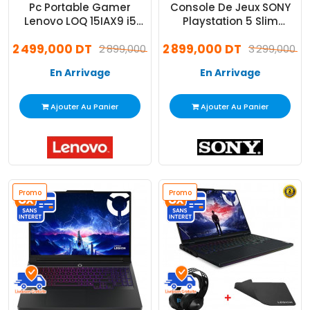
Pc Portable Gamer
Console De Jeux SONY
Lenovo LOQ 15IAX9 i5
Playstation 5 Slim
12Gén 8Go 512Go SSD
Standard
2 499,000 DT
2 899,000 DT
Windows 11
2 899,000 DT
3 299,000 D
En Arrivage
En Arrivage
Ajouter Au Panier
Ajouter Au Panier
Promo
Promo