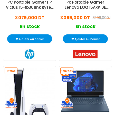
PC Portable Gamer HP
Pc Portable Gamer
Victus 15-fb3011nk Ryzen
Lenovo LOQ 15ARP10E
5 24Go 1To SSD Windows
Ryzen 5 16Go 512Go SSD
3 079,000 DT
3 099,000 DT
11
Windows 11
3 199,000 DT
En stock
En stock
Ajouter Au Panier
Ajouter Au Panier
Promo
Nouveau