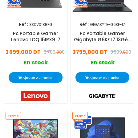
Réf :
Réf :
83DV01BBFG
GIGABYTE-G6KF-I7
Pc Portable Gamer
Pc Portable Gamer
Lenovo LOQ 15IRX9 i7
Gigabyte G6KF I7 13Gén
13Gén 16Go 512Go SSD
16Go 1To SSD
3 699,000 DT
3 799,000 DT
3 789,000 DT
3 999,000 D
En stock
En stock
Ajouter Au Panier
Ajouter Au Panier
Promo
Promo