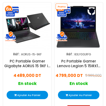
Promo
Réf :
Réf :
AORUS-15-9KF
83LY00LRFG
PC Portable Gamer
Pc Portable Gamer
Gigabyte AORUS 15 9KF i5
Lenovo Legion 5 15IRX10
12Gén 8 Go 512Go SSD -
i7 13Gén 16Go 512Go SSD
4 489,000 DT
4 799,000 DT
Noir
Windows 11
5 989,000 D
En stock
En stock
Ajouter Au Panier
Ajouter Au Panier