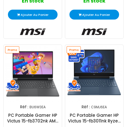
En stock
En stock
Ajouter Au Panier
Ajouter Au Panier
Promo
Promo
Réf :
Réf :
BU6W3EA
C9MJ6EA
PC Portable Gamer HP
PC Portable Gamer HP
Victus 15-fb3702nk AMD
Victus 15-fb3011nk Ryzen
Ryzen 5 16Go 512Go SSD
5 16Go 1To SSD Windows