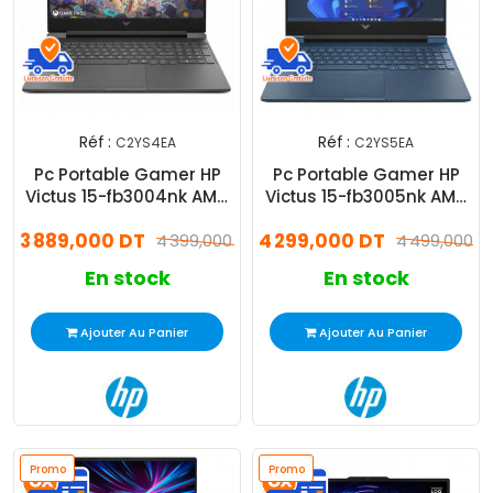
Réf :
Réf :
C2YS4EA
C2YS5EA
Pc Portable Gamer HP
Pc Portable Gamer HP
Victus 15-fb3004nk AMD
Victus 15-fb3005nk AMD
Ryzen 5 16Go 512Go SSD
Ryzen 7 16Go 512Go SSD
3 889,000 DT
4 299,000 DT
4 399,000 DT
Windows 11
4 499,000 D
En stock
En stock
Ajouter Au Panier
Ajouter Au Panier
Promo
Promo