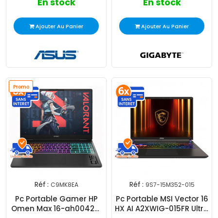
En stock
En stock
Ajouter Au Panier
Ajouter Au Panier
Promo
Réf :
Réf :
C9MK8EA
9S7-15M352-015
Pc Portable Gamer HP
Pc Portable MSI Vector 16
Omen Max 16-ah0042nf
HX AI A2XWIG-015FR Ultra