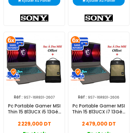
Ajouter Au Panier
Ajouter Au Panier
Réf :
Réf :
9S7-16R831-2607
9S7-16R831-2606
Pc Portable Gamer MSI
Pc Portable Gamer MSI
Thin 15 B13UCX i5 13Gén
Thin 15 B13UCX i7 13Gén
8Go 512Go SSD
8Go 512Go SSD
2 229,000 DT
2 479,000 DT