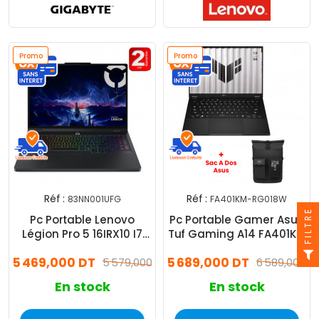
Promo
Promo
Réf :
Réf :
83NN001UFG
FA401KM-RG018W
FILTRE
Pc Portable Lenovo
Pc Portable Gamer Asus
Légion Pro 5 16IRX10 I7
Tuf Gaming A14 FA401KM
14Gén 16Go 512Go SSD
Ryzen AI 7 32Go 1To SSD
5 469,000 DT
5 689,000 DT
5 579,000 DT
RTX 5060 Windows 11
6 589,000 D
En stock
En stock