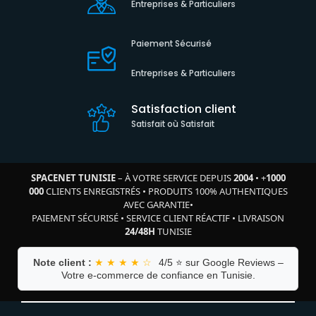
Entreprises & Particuliers
Paiement Sécurisé
Entreprises & Particuliers
Satisfaction client
Satisfait où Satisfait
SPACENET TUNISIE
– À VOTRE SERVICE DEPUIS
2004
•
+
1000
000
CLIENTS ENREGISTRÉS
•
PRODUITS 100% AUTHENTIQUES
AVEC GARANTIE
•
PAIEMENT SÉCURISÉ
•
SERVICE CLIENT RÉACTIF
•
LIVRAISON
24/48H
TUNISIE
Note client :
★ ★ ★ ★ ☆
4/5 ⭐ sur Google Reviews –
Votre e-commerce de confiance en Tunisie.