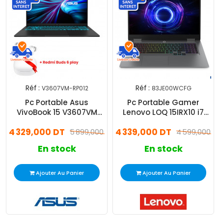
Réf :
Réf :
V3607VM-RP012
83JE00WCFG
Pc Portable Asus
Pc Portable Gamer
VivoBook 15 V3607VM
Lenovo LOQ 15IRX10 i7
Core 7 240H 16Go 512Go
13Gén 16Go 512Go SSD
4 329,000 DT
4 339,000 DT
SSD RTX 5060
5 899,000 DT
4 599,000 D
En stock
En stock
Ajouter Au Panier
Ajouter Au Panier