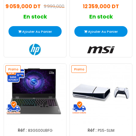
Ultra 9 32Go 1To SSD
9 32Go 1To SSD RTX 5080
9 059,000 DT
12 359,000 DT
Windows 11
9 999,000 DT
Windows 11
En stock
En stock
Ajouter Au Panier
Ajouter Au Panier
Promo
Promo
Réf :
Réf :
83GS00UBFG
PS5-SLIM