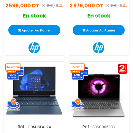
2 599,000 DT
2 679,000 DT
Windows 11
3 999,000 DT
11
3 999,000 D
En stock
En stock
Ajouter Au Panier
Ajouter Au Panier
Nouveau
Promo
Réf :
Réf :
C9MJ6EA-24
83S0006FFG