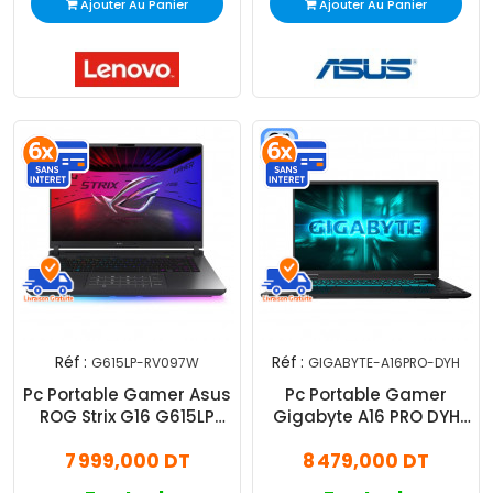
Ajouter Au Panier
Ajouter Au Panier
Réf :
Réf :
G615LP-RV097W
GIGABYTE-A16PRO-DYH
Pc Portable Gamer Asus
Pc Portable Gamer
ROG Strix G16 G615LP
Gigabyte A16 PRO DYH
Ultra 9 275HX 32Go 1To
Intel Core 7 240H 32Go
7 999,000 DT
8 479,000 DT
SSD RTX 5070 Windows 11
1To SSD RTX 5080