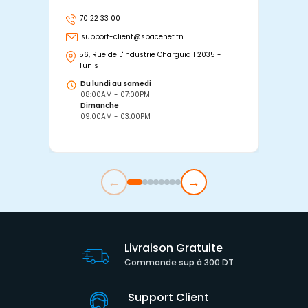
70 22 33 00
7
support-client@spacenet.tn
s
56, Rue de L'industrie Charguia I 2035 -
25
Tunis
Tu
Du lundi au samedi
D
08:00AM - 07:00PM
0
Dimanche
D
09:00AM - 03:00PM
0
←
→
Livraison Gratuite
Commande sup à 300 DT
Support Client