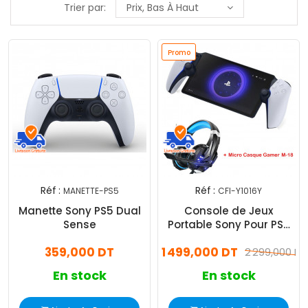
Trier par:
Prix, Bas À Haut
Promo
Réf :
Réf :
MANETTE-PS5
CFI-Y1016Y
Manette Sony PS5 Dual
Console de Jeux
Sense
Portable Sony Pour PS5
Blanc
359,000 DT
1 499,000 DT
2 299,000 DT
En stock
En stock