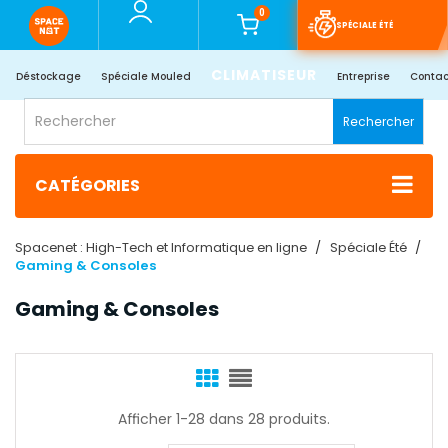
0
SPÉCIALE ÉTÉ
CLIMATISEUR
Déstockage
Spéciale Mouled
Entreprise
Contac
Rechercher
CATÉGORIES
Spacenet : High-Tech et Informatique en ligne
Spéciale Été
Gaming & Consoles
Gaming & Consoles
Afficher 1-28 dans 28 produits.