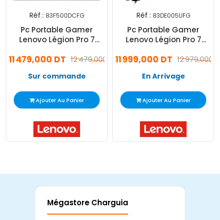
Réf :
Réf :
83F500DCFG
83DE005UFG
Pc Portable Gamer
Pc Portable Gamer
Lenovo Légion Pro 7
Lenovo Légion Pro 7
16IAX10H Ultra 9 32Go 2To
16IRX9H i9 14Gén 32Go
11 479,000 DT
11 999,000 DT
SSD Windows 11
12 479,000 DT
1To SSD Windows 11
12 979,000 
Sur commande
En Arrivage
Ajouter Au Panier
Ajouter Au Panier
Mégastore Charguia
Mag