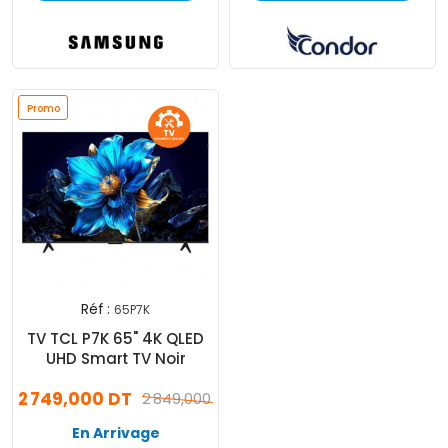
Promo
Réf :
65P7K
TV TCL P7K 65" 4K QLED
UHD Smart TV Noir
2 749,000 DT
2 849,000 DT
En Arrivage