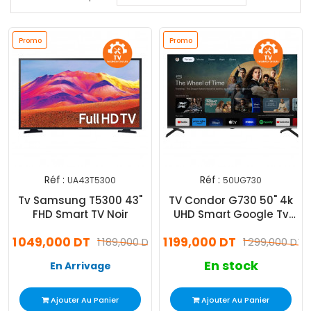
Promo
Promo
Réf :
Réf :
UA43T5300
50UG730
Tv Samsung T5300 43"
TV Condor G730 50" 4k
FHD Smart TV Noir
UHD Smart Google Tv
Noir
1 049,000 DT
1 199,000 DT
1 189,000 DT
1 299,000 DT
En stock
En Arrivage
Ajouter Au Panier
Ajouter Au Panier