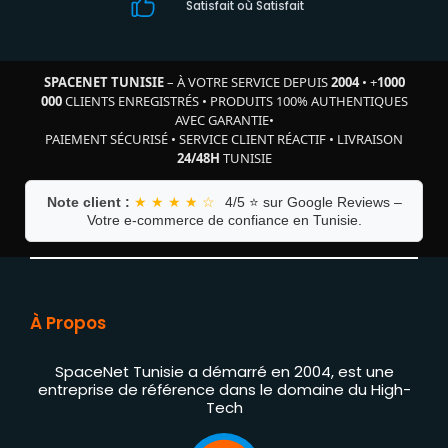
Satisfait où Satisfait
SPACENET TUNISIE
– À VOTRE SERVICE DEPUIS
2004
•
+
1000
000
CLIENTS ENREGISTRÉS
•
PRODUITS 100% AUTHENTIQUES
AVEC GARANTIE
•
PAIEMENT SÉCURISÉ
•
SERVICE CLIENT RÉACTIF
•
LIVRAISON
24/48H
TUNISIE
Note client :
★ ★ ★ ★ ☆
4/5 ⭐ sur Google Reviews –
Votre e-commerce de confiance en Tunisie.
À Propos
SpaceNet Tunisie a démarré en 2004, est une
entreprise de référence dans le domaine du High-
Tech