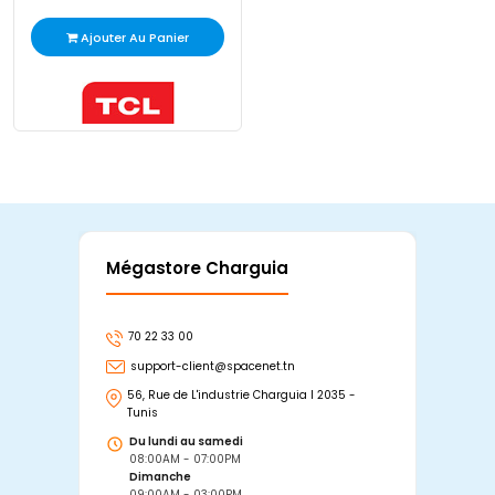
Ajouter Au Panier
Mégastore Charguia
Mag
70 22 33 00
7
support-client@spacenet.tn
s
56, Rue de L'industrie Charguia I 2035 -
25
Tunis
Tu
Du lundi au samedi
D
08:00AM - 07:00PM
0
Dimanche
D
09:00AM - 03:00PM
0