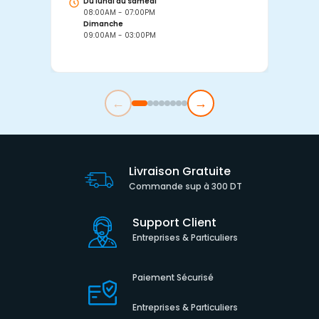
Du lundi au samedi
D
08:00AM - 07:00PM
0
Dimanche
D
09:00AM - 03:00PM
0
←
→
Livraison Gratuite
Commande sup à 300 DT
Support Client
Entreprises & Particuliers
Paiement Sécurisé
Entreprises & Particuliers