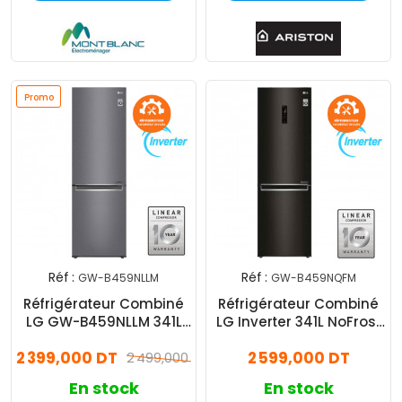
Promo
Réf :
Réf :
GW-B459NLLM
GW-B459NQFM
Réfrigérateur Combiné
Réfrigérateur Combiné
LG GW-B459NLLM 341L
LG Inverter 341L NoFrost
NoFrost Inox
Noir
2 399,000 DT
2 599,000 DT
2 499,000 DT
En stock
En stock