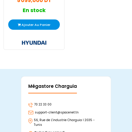
5 099,000 DT
En stock
Ajouter Au Panier
Mégastore Charguia
Mag
70 22 33 00
7
support-client@spacenet.tn
s
56, Rue de L'industrie Charguia I 2035 -
25
Tunis
Tu