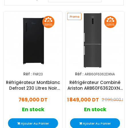
Promo
Réf :
Réf :
FNR23
ARB60F6362DXNA
Réfrigérateur Montblanc
Réfrigérateur Combiné
Defrost 230 Litres Noir
Ariston ARB60F6362DXNA
(FNR23)
316L NoFrost Inox
769,000 DT
1 849,000 DT
2 099,000 DT
En stock
En stock
Ajouter Au Panier
Ajouter Au Panier