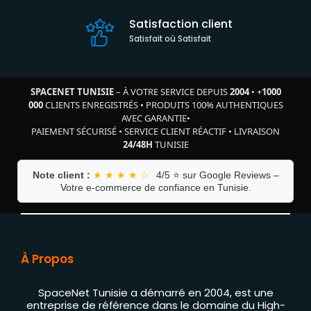
Satisfaction client
Satisfait où Satisfait
SPACENET TUNISIE
– À VOTRE SERVICE DEPUIS
2004
•
+
1000
000
CLIENTS ENREGISTRÉS
•
PRODUITS 100% AUTHENTIQUES
AVEC GARANTIE
•
PAIEMENT SÉCURISÉ
•
SERVICE CLIENT RÉACTIF
•
LIVRAISON
24/48H
TUNISIE
Note client :
★ ★ ★ ★ ☆
4/5 ⭐ sur Google Reviews –
Votre e-commerce de confiance en Tunisie.
À Propos
SpaceNet Tunisie a démarré en 2004, est une
entreprise de référence dans le domaine du High-