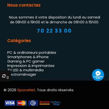
Nous contactez
Nous sommes à votre disposition du lundi au samedi
de 08h00 à 19h00 et le dimanche de 09h00 à 15h00.
70 22 33 00
Catégories
PC & ordinateurs portables
Smartphones & iPhone
Gaming & PC gamer
Impression & imprimantes
TV LED & multimédia
Électroménager
0
0
Contactez
nous
© 2026
SpaceNet
. Tous droits réservés.