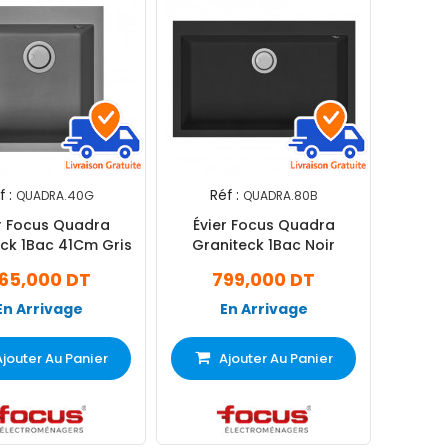
f :
Réf :
QUADRA.40G
QUADRA.80B
r Focus Quadra
Évier Focus Quadra
ck 1Bac 41Cm Gris
Graniteck 1Bac Noir
65,000 DT
799,000 DT
En Arrivage
En Arrivage
Ajouter Au Panier
Ajouter Au Panier