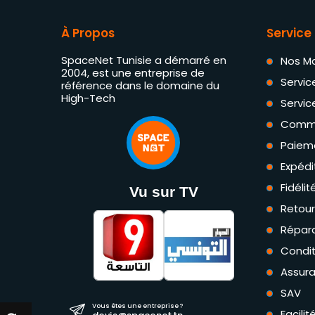
À Propos
Service 
SpaceNet Tunisie a démarré en
Nos M
2004, est une entreprise de
Servic
référence dans le domaine du
High-Tech
Servic
Comm
Paiem
Expédi
Fidéli
Vu sur TV
Retou
Répara
Condit
Assur
SAV
Vous êtes une entreprise ?
Facili