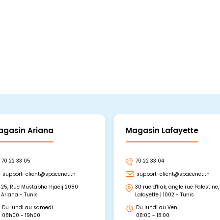
agasin Ariana
Magasin Lafayette
70 22 33 05
70 22 33 04
support-client@spacenet.tn
support-client@spacenet.tn
25, Rue Mustapha Hjaeij 2080
30 rue d'Irak, angle rue Palestine,
Ariana - Tunis
Lafayette | 1002 - Tunis
Du lundi au samedi
Du lundi au Ven
08h00 - 19h00
08:00 - 18:00