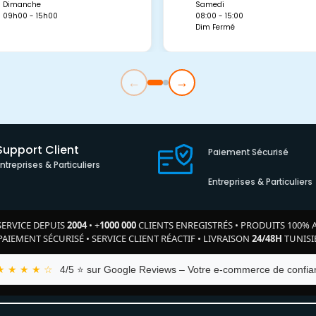
Dimanche
Samedi
09h00 - 15h00
08:00 - 15:00
Dim Fermé
←
→
Support Client
Paiement Sécurisé
Entreprises & Particuliers
Entreprises & Particuliers
SERVICE DEPUIS
2004
•
+
1000 000
CLIENTS ENREGISTRÉS
•
PRODUITS 100% 
PAIEMENT SÉCURISÉ
•
SERVICE CLIENT RÉACTIF
•
LIVRAISON
24/48H
TUNISI
★ ★ ★ ★ ☆
4/5 ⭐ sur Google Reviews – Votre e-commerce de confian