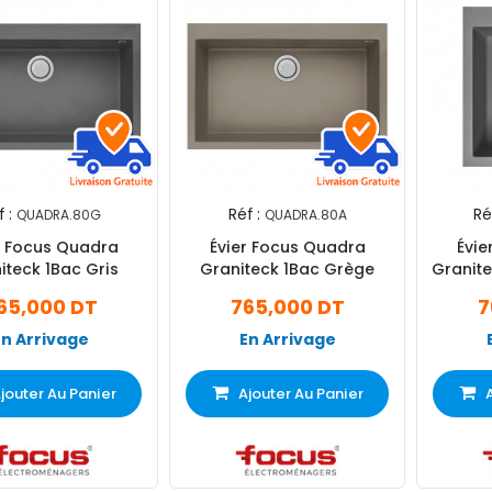
 :
Réf :
Ré
QUADRA.80G
QUADRA.80A
r Focus Quadra
Évier Focus Quadra
Évie
iteck 1Bac Gris
Graniteck 1Bac Grège
Granite
65,000 DT
765,000 DT
7
En Arrivage
En Arrivage
jouter Au Panier
Ajouter Au Panier