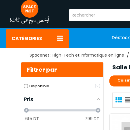
Déstoc
CATÉGORIES
Spacenet : High-Tech et Informatique en ligne
Salle
Filtrer par
Cuisi
Disponible
2
Prix
615
DT
799
DT