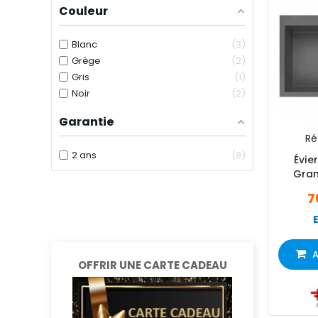
Couleur
Blanc
3
Grège
2
Gris
1
Noir
2
Garantie
Réf
2 ans
8
Évie
Gran
7
A
OFFRIR UNE CARTE CADEAU