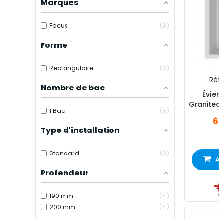
Marques
Focus
8
Forme
Rectangulaire
8
Réf
Nombre de bac
Évie
Granite
1 Bac
8
6
Type d'installation
Standard
8
A
Profendeur
190 mm
4
200 mm
4