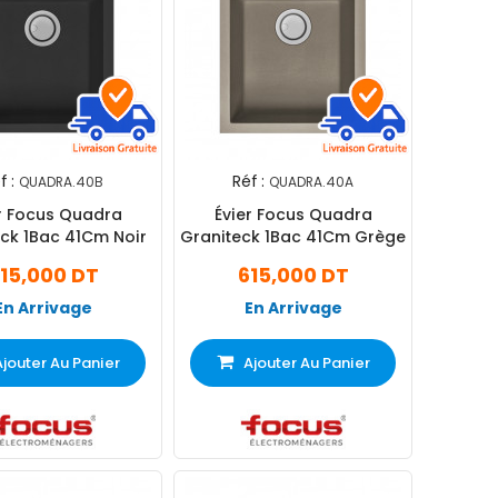
f :
Réf :
QUADRA.40B
QUADRA.40A
r Focus Quadra
Évier Focus Quadra
ck 1Bac 41Cm Noir
Graniteck 1Bac 41Cm Grège
15,000 DT
615,000 DT
En Arrivage
En Arrivage
Ajouter Au Panier
Ajouter Au Panier