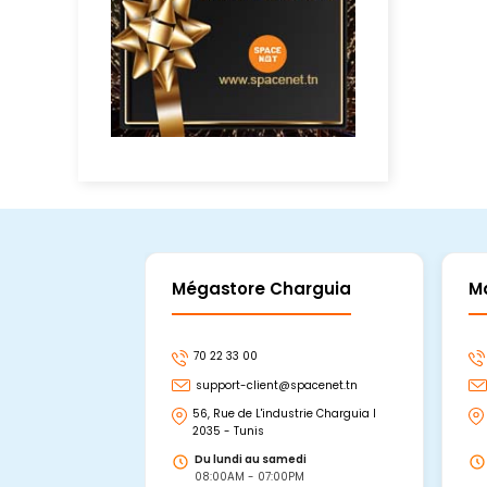
Mégastore Charguia
M
70 22 33 00
support-client@spacenet.tn
56, Rue de L'industrie Charguia I
2035 - Tunis
Du lundi au samedi
08:00AM - 07:00PM