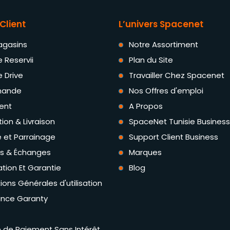
Client
L’univers Spacenet
agasins
Notre Assortiment
e Reservii
Plan du Site
e Drive
Travailler Chez Spacenet
ande
Nos Offres d'emploi
ent
A Propos
tion & Livraison
SpaceNet Tunisie Business
té et Parrainage
Support Client Business
rs & Échanges
Marques
tion Et Garantie
Blog
ions Générales d'utilisation
ance Garanty
té de Paiement Sans Intérêt