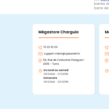
barres d
barre de
Mégastore Charguia
M
70 22 33 00
support-client@spacenet.tn
56, Rue de L'industrie Charguia I
2035 - Tunis
Du lundi au samedi
08:00AM - 07:00PM
Dimanche
09:00AM - 03:00PM