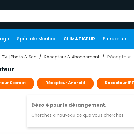
kage
Spéciale Mouled
Entreprise
CLIMATISEUR
Récepteur
TV | Photo & Son
Récepteur & Abonnement
teur
eur Starsat​
Récepteur Android​
Récepteur IP
Désolé pour le dérangement.
Cherchez à nouveau ce que vous cherchez