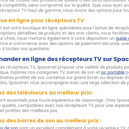
ance de trouver des produits de qualité à des tarifs abordables
ix compétitifs, sans compromis sur la qualité. Que vous ayez un
récepteur TV haut de gamme, nous avons des options pour tou
ue en ligne pour récepteurs TV
 est votre boutique en ligne spécialisée pour l'achat de récepte
riptions détaillées de produits et des avis clients, nous facilito
eur choix, nous mettons également à votre disposition un
guide 
nce e-commerce avec des options de paiement sécurisé, une liv
 à toutes vos questions.
nder en ligne des récepteurs TV sur Spac
des récepteurs TV, Spacenet propose une variété de produits p
ique. Explorez nos catégories TV, barres de son et
pc portable
po
haitiez profiter de vos contenus sur grand écran ou disposer d'u
oisirs, Spacenet vous accompagne avec une large sélection de pro
z des téléviseurs au meilleur prix:
ont essentiels pour toute expérience de visionnage. Chez Space
 qualité, compatibles avec nos récepteurs TV, pour une expéri
 profitez des meilleurs prix.
z des barres de son au meilleur prix :
es de son
sont un excellent complément à votre récepteur TV. 