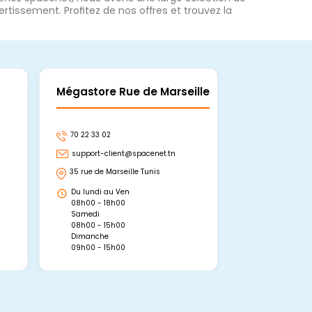
rtissement. Profitez de nos offres et trouvez la
Mégastore Rue de Marseille
Mégastore
70 22 33 02
70 22 33 06
support-client@spacenet.tn
support-clie
35 rue de Marseille Tunis
Avenue Abou 
Hammamet, 
Du lundi au Ven
Du lundi au 
08h00 - 18h00
08h00 - 19h0
Samedi
Dimanche
08h00 - 15h00
09h00 - 15h0
Dimanche
09h00 - 15h00