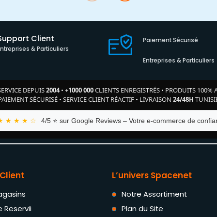
Support Client
Paiement Sécurisé
Entreprises & Particuliers
Entreprises & Particuliers
SERVICE DEPUIS
2004
•
+
1000 000
CLIENTS ENREGISTRÉS
•
PRODUITS 100% 
PAIEMENT SÉCURISÉ
•
SERVICE CLIENT RÉACTIF
•
LIVRAISON
24/48H
TUNISI
★ ★ ★ ★ ☆
4/5 ⭐ sur Google Reviews – Votre e-commerce de confian
Client
L’univers Spacenet
agasins
Notre Assortiment
e Reservii
Plan du Site