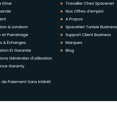
e Drive
Travailler Chez Spacenet
ande
Nos Offres d'emploi
ent
A Propos
tion & Livraison
SpaceNet Tunisie Business
té et Parrainage
Support Client Business
rs & Échanges
Marques
tion Et Garantie
Blog
ions Générales d'utilisation
ance Garanty
té de Paiement Sans Intérêt