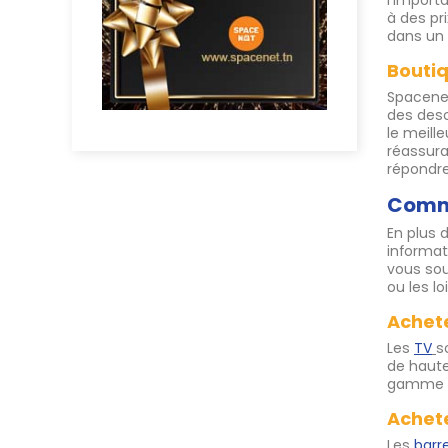
l'import
à des pr
dans un 
Boutiq
Spacenet
des desc
le meill
réassura
répondre
Comma
En plus 
informat
vous sou
ou les l
Achete
Les
TV
s
de haute
gamme et
Achete
Les
barr