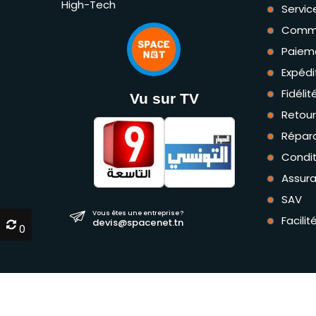
High-Tech
Servic
Comm
Paiem
Expédi
Fidéli
Vu sur TV
Retou
Répara
Condit
Assur
SAV
Vous êtes une entreprise ?
Facili
devis@spacenet.tn
0
0