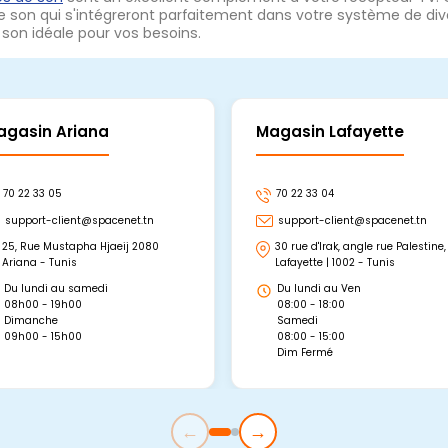
e son qui s'intégreront parfaitement dans votre système de dive
 son idéale pour vos besoins.
agasin Ariana
Magasin Lafayette
70 22 33 05
70 22 33 04
support-client@spacenet.tn
support-client@spacenet.tn
25, Rue Mustapha Hjaeij 2080
30 rue d'Irak, angle rue Palestine,
Ariana - Tunis
Lafayette | 1002 - Tunis
Du lundi au samedi
Du lundi au Ven
08h00 - 19h00
08:00 - 18:00
Dimanche
Samedi
09h00 - 15h00
08:00 - 15:00
Dim Fermé
←
→