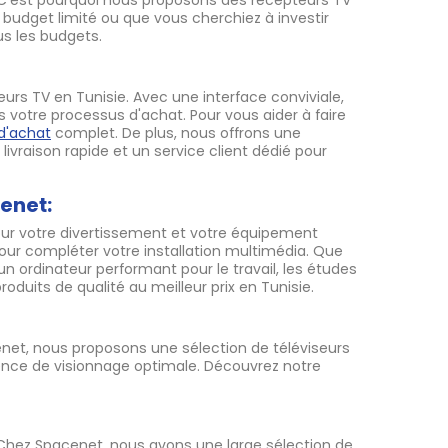
. C'est pourquoi nous proposons des récepteurs TV
 budget limité ou que vous cherchiez à investir
s les budgets.
urs TV en Tunisie. Avec une interface conviviale,
ns votre processus d'achat. Pour vous aider à faire
d'achat
complet. De plus, nous offrons une
raison rapide et un service client dédié pour
enet:
our votre divertissement et votre équipement
ur compléter votre installation multimédia. Que
n ordinateur performant pour le travail, les études
duits de qualité au meilleur prix en Tunisie.
net, nous proposons une sélection de téléviseurs
ence de visionnage optimale. Découvrez notre
Chez Spacenet, nous avons une large sélection de