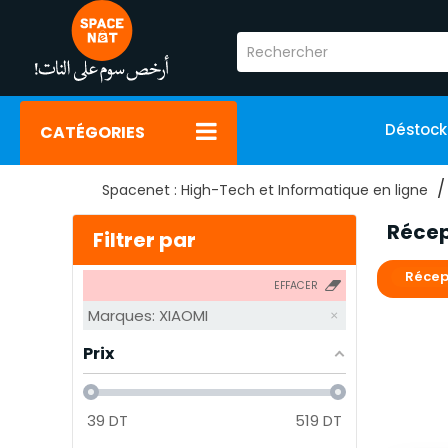
Déstoc
CATÉGORIES
Spacenet : High-Tech et Informatique en ligne
Récep
Filtrer par
Récept
EFFACER
Marques: XIAOMI
Prix
39
DT
519
DT