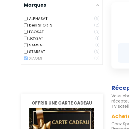
Marques
ALPHASAT
5
bein SPORTS
2
ECOSAT
3
JOYSAT
1
SAMSAT
1
STARSAT
3
XIAOMI
0
Récep
Vous che
récepteu
OFFRIR UNE CARTE CADEAU
TV satel
Achete
Chez Spa