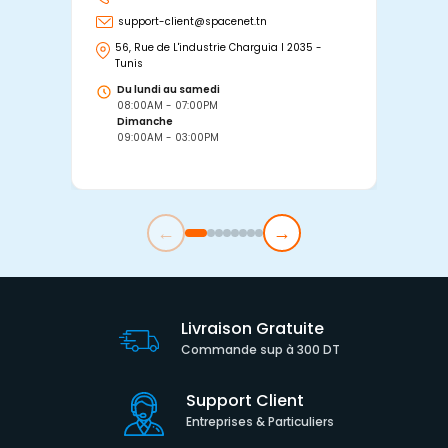
support-client@spacenet.tn
s
56, Rue de L'industrie Charguia I 2035 -
25
Tunis
Tu
Du lundi au samedi
D
08:00AM - 07:00PM
0
Dimanche
D
09:00AM - 03:00PM
0
←
→
Livraison Gratuite
Commande sup à 300 DT
Support Client
Entreprises & Particuliers