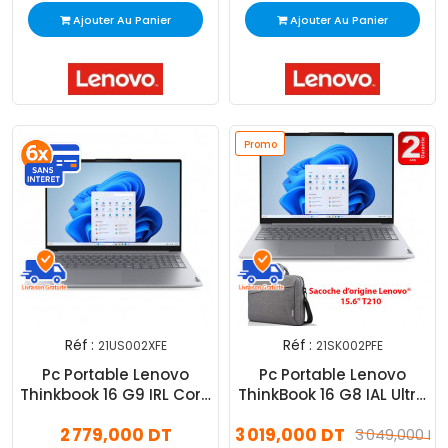
Ajouter Au Panier
Ajouter Au Panier
Promo
Réf :
Réf :
21US002XFE
21SK002PFE
Pc Portable Lenovo
Pc Portable Lenovo
Thinkbook 16 G9 IRL Core
ThinkBook 16 G8 IAL Ultra
5 210H 16Go 512Go SSD
5 16Go 512Go SSD
2 779,000 DT
3 019,000 DT
3 049,000 DT