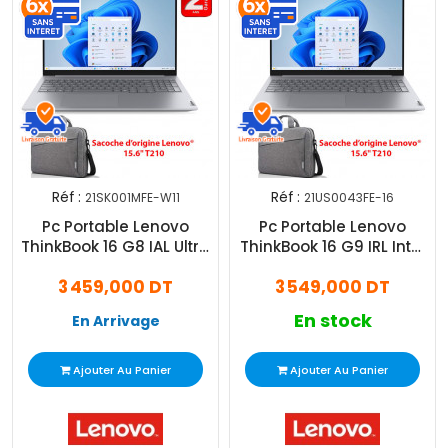
Réf :
Réf :
21SK001MFE-W11
21US0043FE-16
Pc Portable Lenovo
Pc Portable Lenovo
ThinkBook 16 G8 IAL Ultra
ThinkBook 16 G9 IRL Intel
7 16Go 512Go SSD
Core 7 16Go 512Go SSD
3 459,000 DT
3 549,000 DT
Windows 11 Pro
En stock
En Arrivage
Ajouter Au Panier
Ajouter Au Panier