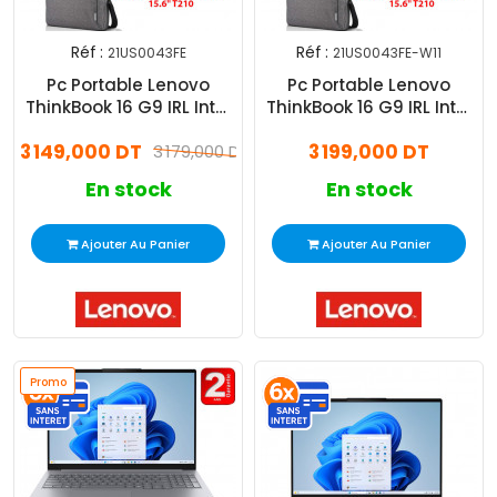
Réf :
Réf :
21US0043FE
21US0043FE-W11
Pc Portable Lenovo
Pc Portable Lenovo
ThinkBook 16 G9 IRL Intel
ThinkBook 16 G9 IRL Intel
Core 7 8Go 512Go SSD
Core 7 8Go 512Go SSD
3 149,000 DT
3 199,000 DT
3 179,000 DT
Windows 11 Pro
En stock
En stock
Ajouter Au Panier
Ajouter Au Panier
Promo