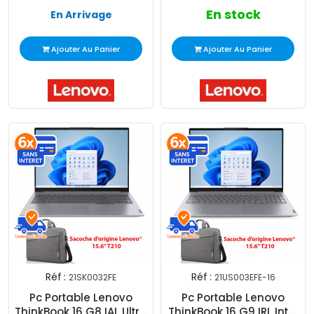
En stock
En Arrivage
Ajouter Au Panier
Ajouter Au Panier
Réf :
Réf :
21SK0032FE
21US003EFE-16
Pc Portable Lenovo
Pc Portable Lenovo
ThinkBook 16 G8 IAL Ultra
ThinkBook 16 G9 IRL Intel