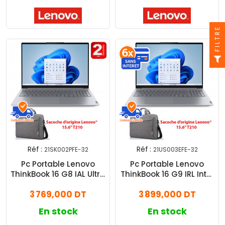
FILTRE
Réf :
Réf :
21SK002PFE-32
21US003EFE-32
Pc Portable Lenovo
Pc Portable Lenovo
ThinkBook 16 G8 IAL Ultra
ThinkBook 16 G9 IRL Intel
5 32Go 512Go SSD
Core 5 32Go 512Go SSD
3 769,000 DT
3 899,000 DT
En stock
En stock