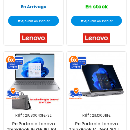
En stock
En Arrivage
Ajouter Au Panier
Ajouter Au Panier
Réf :
Réf :
21US0043FE-32
21MX0011FE
Pc Portable Lenovo
Pc Portable Lenovo
ThinkBook 16 G9 IRL Intel
ThinkBook 14 2en1 G4 IML