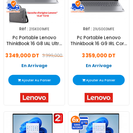
Réf :
Réf :
21SK001MFE
21US003MFE
Pc Portable Lenovo
Pc Portable Lenovo
ThinkBook 16 G8 IAL Ultra
Thinkbook 16 G9 IRL Core
7 16Go 512Go SSD
7 240H 16Go 512Go SSD
3 349,000 DT
3 359,000 DT
3 399,000 DT
En Arrivage
En Arrivage
Ajouter Au Panier
Ajouter Au Panier