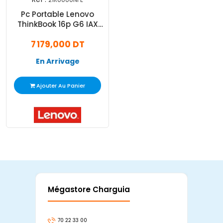
Pc Portable Lenovo
ThinkBook 16p G6 IAX
Ultra 7 16Go 512Go SSD
7 179,000 DT
Windows 11 Pro
En Arrivage
Ajouter Au Panier
Mégastore Charguia
Mag
70 22 33 00
7