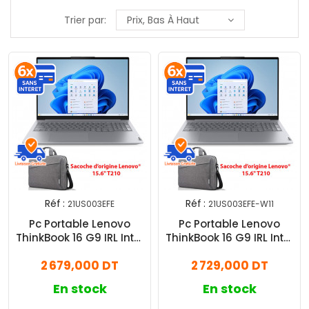
Trier par:
Prix, Bas À Haut
Réf :
Réf :
21US003EFE
21US003EFE-W11
Pc Portable Lenovo
Pc Portable Lenovo
ThinkBook 16 G9 IRL Intel
ThinkBook 16 G9 IRL Intel
Core 5 8Go 512Go SSD
Core 5 8Go 512Go SSD
2 679,000 DT
2 729,000 DT
Windows 11 Pro
En stock
En stock