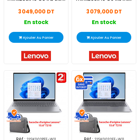
7 8Go 512Go SSD
Core 5 16Go 512Go SSD
3 049,000 DT
3 079,000 DT
En stock
En stock
Ajouter Au Panier
Ajouter Au Panier
Réf :
Réf :
21SK002PFE-W11
21SK0032FE-W11