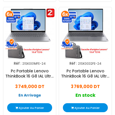
Réf :
Réf :
21SK001MFE-24
21SK0032FE-24
Pc Portable Lenovo
Pc Portable Lenovo
ThinkBook 16 G8 IAL Ultra
ThinkBook 16 G8 IAL Ultra
7 24Go 512Go SSD
7 24Go 512Go SSD
3 749,000 DT
3 769,000 DT
En stock
En Arrivage
Ajouter Au Panier
Ajouter Au Panier