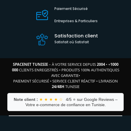
Paiement Sécurisé
Entreprises & Particuliers
Satisfaction client
Satisfait où Satisfait
SPACENET TUNISIE
– À VOTRE SERVICE DEPUIS
2004
•
+
1000
000
CLIENTS ENREGISTRÉS
•
PRODUITS 100% AUTHENTIQUES
AVEC GARANTIE
•
PAIEMENT SÉCURISÉ
•
SERVICE CLIENT RÉACTIF
•
LIVRAISON
24/48H
TUNISIE
Note client :
★ ★ ★ ★ ☆
4/5 ⭐ sur Google Reviews –
Votre e-commerce de confiance en Tunisie.