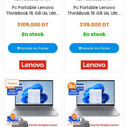
Pc Portable Lenovo
Pc Portable Lenovo
ThinkBook 16 G8 IAL Ultra
ThinkBook 16 G8 IAL Ultra
5 16Go 512Go SSD
7 8Go 512Go SSD
3 109,000 DT
3 119,000 DT
Windows 11 Pro
Windows 11 Pro
En stock
En stock
Ajouter Au Panier
Ajouter Au Panier
Promo