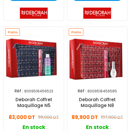
Promo
Promo
Réf :
Réf :
8009518456523
8009518456585
Deborah Coffret
Deborah Coffret
Maquillage​ N5
Maquillage​ N8
83,000 DT
89,900 DT
99,000 DT
107,000 DT
En stock
En stock