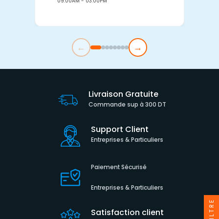
09:00AM - 03:00PM
0
←
→
Livraison Gratuite
Commande sup à 300 DT
Support Client
Entreprises & Particuliers
Paiement Sécurisé
Entreprises & Particuliers
FILTRE
Satisfaction client