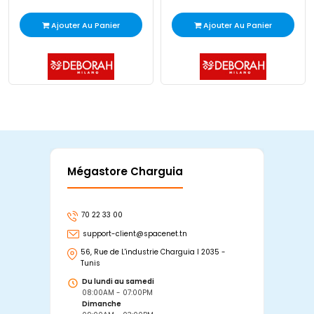
Ajouter Au Panier
Ajouter Au Panier
Mégastore Charguia
Mag
70 22 33 00
7
support-client@spacenet.tn
s
56, Rue de L'industrie Charguia I 2035 -
25
Tunis
Tu
Du lundi au samedi
D
08:00AM - 07:00PM
0
Dimanche
D