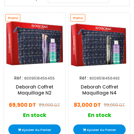
Promo
Promo
Réf :
Réf :
8009518456455
8009518456493
Deborah Coffret
Deborah Coffret
Maquillage​ N2
Maquillage​ N4
69,900 DT
83,000 DT
89,000 DT
99,000 DT
En stock
En stock
Ajouter Au Panier
Ajouter Au Panier