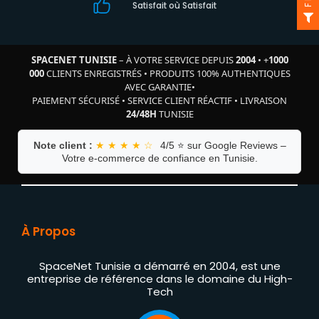
Satisfait où Satisfait
SPACENET TUNISIE
– À VOTRE SERVICE DEPUIS
2004
•
+
1000
000
CLIENTS ENREGISTRÉS
•
PRODUITS 100% AUTHENTIQUES
AVEC GARANTIE
•
PAIEMENT SÉCURISÉ
•
SERVICE CLIENT RÉACTIF
•
LIVRAISON
24/48H
TUNISIE
Note client :
★ ★ ★ ★ ☆
4/5 ⭐ sur Google Reviews –
Votre e-commerce de confiance en Tunisie.
À Propos
SpaceNet Tunisie a démarré en 2004, est une
entreprise de référence dans le domaine du High-
Tech