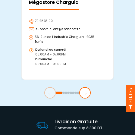
Mégastore Charguia
Mag
70 22 33 00
7
support-client@spacenet.tn
s
56, Rue de L'industrie Charguia I 2035 -
25
Tunis
Tu
Du lundi au samedi
D
08:00AM - 07:00PM
0
Dimanche
D
09:00AM - 03:00PM
0
FILTRE
←
→
Livraison Gratuite
Commande sup à 300 DT