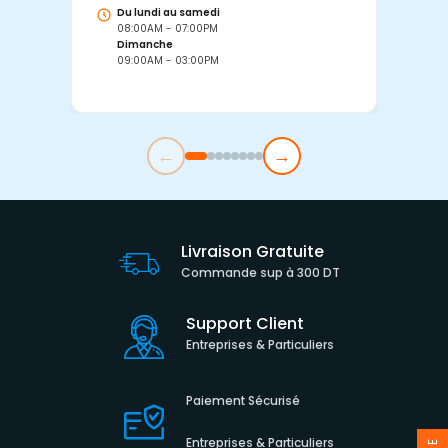
Du lundi au samedi
D
08:00AM - 07:00PM
0
Dimanche
D
09:00AM - 03:00PM
0
←
→
Livraison Gratuite
Commande sup à 300 DT
Support Client
Entreprises & Particuliers
Paiement Sécurisé
Entreprises & Particuliers