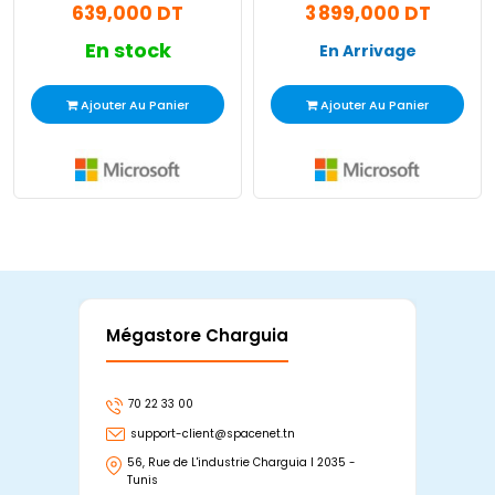
639,000 DT
3 899,000 DT
Core - Français
En stock
En Arrivage
Ajouter Au Panier
Ajouter Au Panier
Mégastore Charguia
Mag
70 22 33 00
7
support-client@spacenet.tn
s
56, Rue de L'industrie Charguia I 2035 -
25
Tunis
Tu