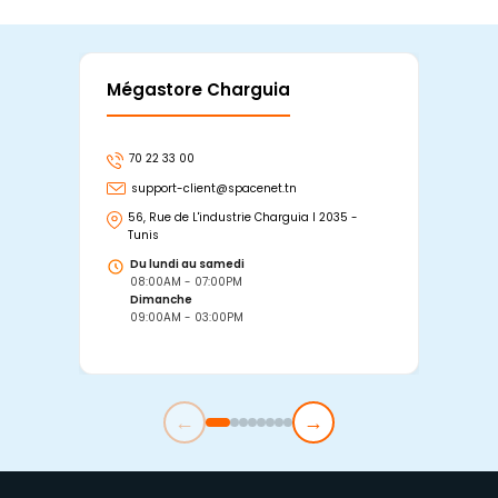
Mégastore Charguia
Mag
70 22 33 00
7
support-client@spacenet.tn
s
56, Rue de L'industrie Charguia I 2035 -
25
Tunis
Tu
Du lundi au samedi
D
08:00AM - 07:00PM
0
Dimanche
D
09:00AM - 03:00PM
0
←
→