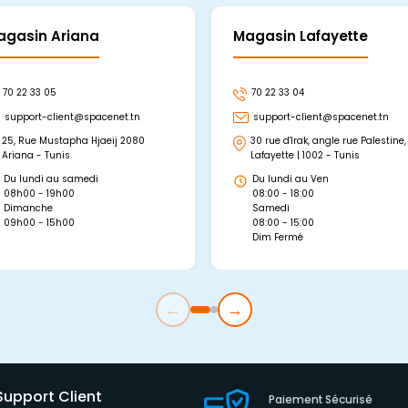
agasin Ariana
Magasin Lafayette
70 22 33 05
70 22 33 04
support-client@spacenet.tn
support-client@spacenet.tn
25, Rue Mustapha Hjaeij 2080
30 rue d'Irak, angle rue Palestine,
Ariana - Tunis
Lafayette | 1002 - Tunis
Du lundi au samedi
Du lundi au Ven
08h00 - 19h00
08:00 - 18:00
Dimanche
Samedi
09h00 - 15h00
08:00 - 15:00
Dim Fermé
←
→
Support Client
Paiement Sécurisé