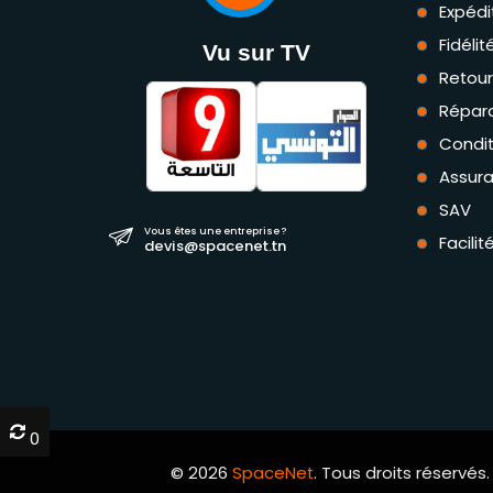
Expédi
Fidéli
Vu sur TV
Retou
Répara
Condit
Assur
SAV
Vous êtes une entreprise ?
Facili
devis@spacenet.tn
0
0
© 2026
SpaceNet
. Tous droits réservés.