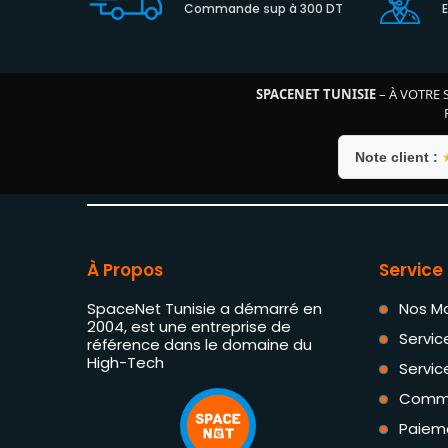
Commande sup à 300 DT
SPACENET TUNISIE
– À VOTRE 
Note client :
À Propos
Service 
SpaceNet Tunisie a démarré en
Nos M
2004, est une entreprise de
Servic
référence dans le domaine du
High-Tech
Servic
Comm
Paiem