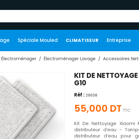
kage
Spéciale Mouled
Entreprise
CLIMATISEUR
Électroménager
Électroménager Lavage
Accessoires Net
KIT DE NETTOYAGE
G10
Réf :
29638
55,000 DT
TTC
Kit De Nettoyage Xiaomi 
distributeur d’eau - Tampo
distributeur d’eau pour 