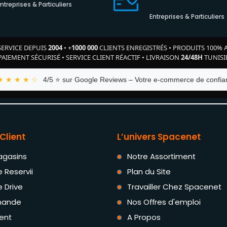
Entreprises & Particuliers
Entreprises & Particuliers
SERVICE DEPUIS
2004
•
+
1000 000
CLIENTS ENREGISTRÉS
•
PRODUITS 100% 
PAIEMENT SÉCURISÉ
•
SERVICE CLIENT RÉACTIF
•
LIVRAISON
24/48H
TUNISI
★ ★ ★ ★ ☆
4/5 ⭐ sur Google Reviews – Votre e-commerce de confian
Client
L’univers Spacenet
agasins
Notre Assortiment
e Reservii
Plan du Site
e Drive
Travailler Chez Spacenet
ande
Nos Offres d'emploi
ent
A Propos