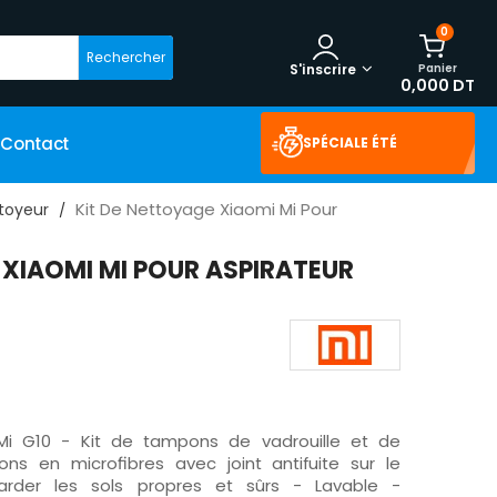
0
Rechercher
Panier
S'inscrire
0,000 DT
Contact
SPÉCIALE ÉTÉ
Kit De Nettoyage Xiaomi Mi Pour
toyeur
 XIAOMI MI POUR ASPIRATEUR
Mi G10 - Kit de tampons de vadrouille et de
ns en microfibres avec joint antifuite sur le
garder les sols propres et sûrs - Lavable -