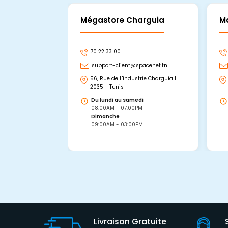
Mégastore Charguia
M
70 22 33 00
support-client@spacenet.tn
56, Rue de L'industrie Charguia I
2035 - Tunis
Du lundi au samedi
08:00AM - 07:00PM
Dimanche
09:00AM - 03:00PM
Livraison Gratuite