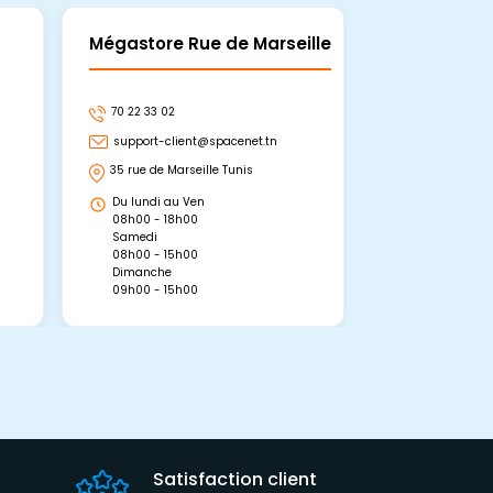
Mégastore Rue de Marseille
Mégastore
70 22 33 02
70 22 33 06
support-client@spacenet.tn
support-clie
35 rue de Marseille Tunis
Avenue Abou 
Hammamet, 
Du lundi au Ven
Du lundi au 
08h00 - 18h00
08h00 - 19h0
Samedi
Dimanche
08h00 - 15h00
09h00 - 15h0
Dimanche
09h00 - 15h00
Satisfaction client