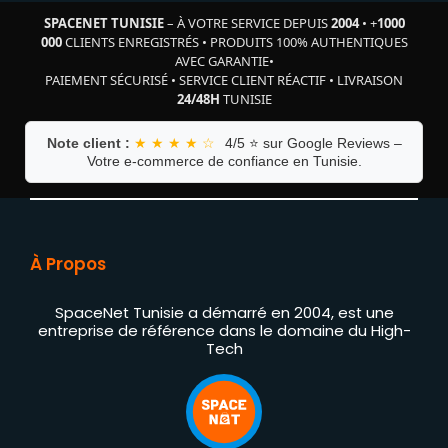
SPACENET TUNISIE
– À VOTRE SERVICE DEPUIS
2004
•
+
1000
000
CLIENTS ENREGISTRÉS
•
PRODUITS 100% AUTHENTIQUES
AVEC GARANTIE
•
PAIEMENT SÉCURISÉ
•
SERVICE CLIENT RÉACTIF
•
LIVRAISON
24/48H
TUNISIE
Note client :
★ ★ ★ ★ ☆
4/5 ⭐ sur Google Reviews –
Votre e-commerce de confiance en Tunisie.
À Propos
SpaceNet Tunisie a démarré en 2004, est une
entreprise de référence dans le domaine du High-
Tech