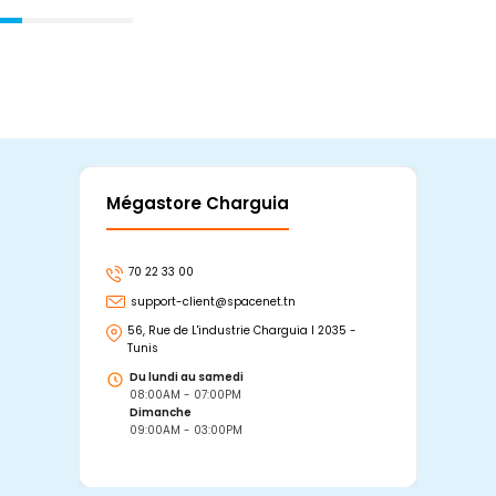
Mégastore Charguia
Mag
70 22 33 00
7
support-client@spacenet.tn
s
56, Rue de L'industrie Charguia I 2035 -
25
Tunis
Tu
Du lundi au samedi
D
08:00AM - 07:00PM
0
Dimanche
D
09:00AM - 03:00PM
0