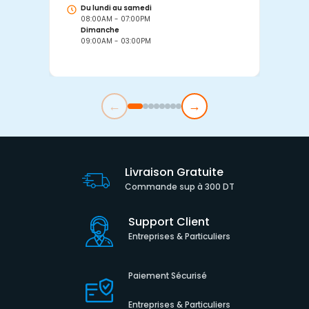
Du lundi au samedi
D
08:00AM - 07:00PM
0
Dimanche
D
09:00AM - 03:00PM
0
←
→
Livraison Gratuite
Commande sup à 300 DT
Support Client
Entreprises & Particuliers
Paiement Sécurisé
Entreprises & Particuliers