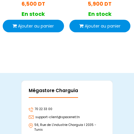
6,500 DT
5,900 DT
En stock
En stock
Ajouter au panier
Ajouter au panier
Mégastore Charguia
Mag
70 22 33 00
7
support-client@spacenet.tn
s
56, Rue de L'industrie Charguia I 2035 -
25
Tunis
Tu