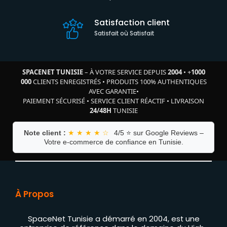
Satisfaction client
Satisfait où Satisfait
SPACENET TUNISIE
– À VOTRE SERVICE DEPUIS
2004
•
+
1000
000
CLIENTS ENREGISTRÉS
•
PRODUITS 100% AUTHENTIQUES
AVEC GARANTIE
•
PAIEMENT SÉCURISÉ
•
SERVICE CLIENT RÉACTIF
•
LIVRAISON
24/48H
TUNISIE
Note client :
★ ★ ★ ★ ☆
4/5 ⭐ sur Google Reviews –
Votre e-commerce de confiance en Tunisie.
À Propos
SpaceNet Tunisie a démarré en 2004, est une