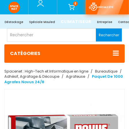
0
SPÉCIALE ÉTÉ
CLIMATISEUR
Déstockage
Spéciale Mouled
Entreprise
Contac
Rechercher
CATÉGORIES
Spacenet : High-Tech et Informatique en ligne
Bureautique
Adhésif, Agrafage & Découpe
Agrafeuse
Paquet De 1000
Agrafes Novus 24/8