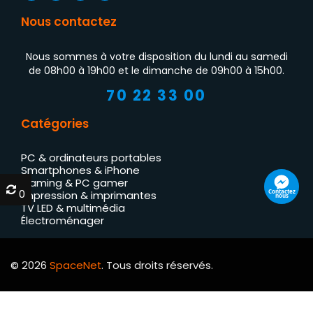
Nous contactez
Nous sommes à votre disposition du lundi au samedi
de 08h00 à 19h00 et le dimanche de 09h00 à 15h00.
70 22 33 00
Catégories
PC & ordinateurs portables
Smartphones & iPhone
Gaming & PC gamer
0
0
Contactez
Impression & imprimantes
nous
TV LED & multimédia
Électroménager
© 2026
SpaceNet
. Tous droits réservés.