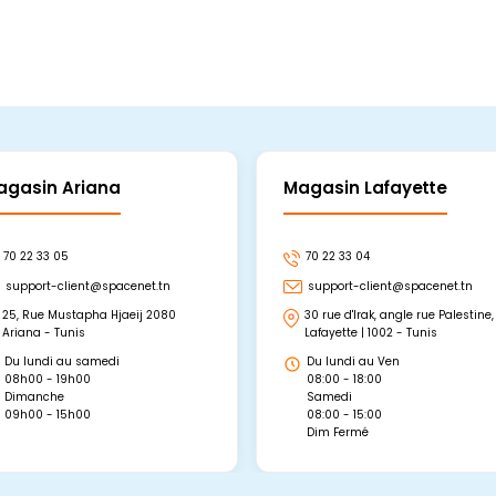
agasin Ariana
Magasin Lafayette
70 22 33 05
70 22 33 04
support-client@spacenet.tn
support-client@spacenet.tn
25, Rue Mustapha Hjaeij 2080
30 rue d'Irak, angle rue Palestine,
Ariana - Tunis
Lafayette | 1002 - Tunis
Du lundi au samedi
Du lundi au Ven
08h00 - 19h00
08:00 - 18:00
Dimanche
Samedi
09h00 - 15h00
08:00 - 15:00
Dim Fermé