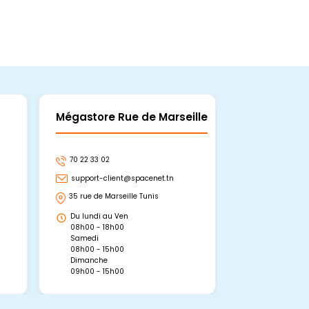
Mégastore Rue de Marseille
Mégastore
70 22 33 02
70 22 33 06
support-client@spacenet.tn
support-clie
35 rue de Marseille Tunis
Avenue Abou 
Hammamet, 
Du lundi au Ven
Du lundi au 
08h00 - 18h00
08h00 - 19h0
Samedi
Dimanche
08h00 - 15h00
09h00 - 15h0
Dimanche
09h00 - 15h00