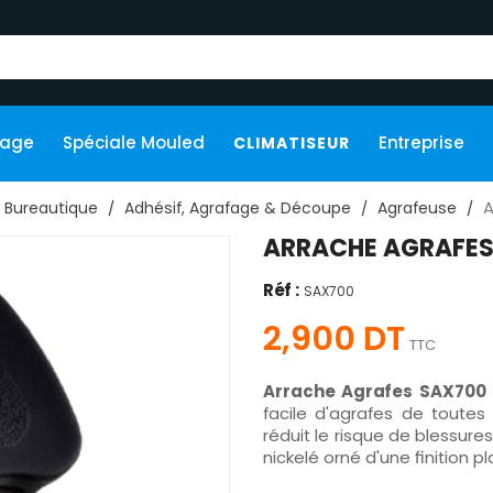
kage
Spéciale Mouled
Entreprise
CLIMATISEUR
A
Bureautique
Adhésif, Agrafage & Découpe
Agrafeuse
ARRACHE AGRAFES
Réf :
SAX700
2,900 DT
TTC
Arrache Agrafes SAX700
facile d'agrafes de toutes
réduit le risque de blessure
nickelé orné d'une finition p