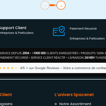
←
→
Support Client
Paiement Sécurisé
Entreprises & Particuliers
Entreprises & Particuliers
SERVICE DEPUIS
2004
•
+
1000 000
CLIENTS ENREGISTRÉS
•
PRODUITS 100% 
PAIEMENT SÉCURISÉ
•
SERVICE CLIENT RÉACTIF
•
LIVRAISON
24/48H
TUNISI
★ ★ ★ ★ ☆
4/5 ⭐ sur Google Reviews – Votre e-commerce de confian
Client
L’univers Spacenet
agasins
Notre Assortiment