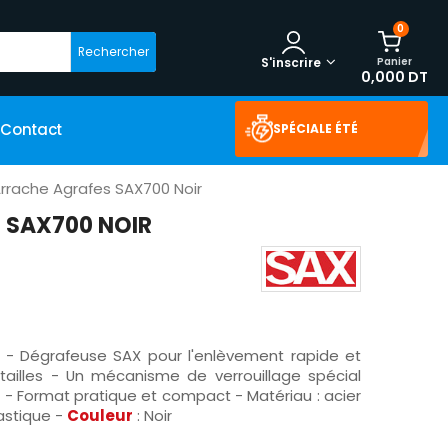
0
Rechercher
Panier
S'inscrire
0,000 DT
Contact
SPÉCIALE ÉTÉ
rrache Agrafes SAX700 Noir
 SAX700 NOIR
- Dégrafeuse SAX pour l'enlèvement rapide et
 tailles - Un mécanisme de verrouillage spécial
s - Format pratique et compact - Matériau : acier
lastique -
Couleur
: Noir