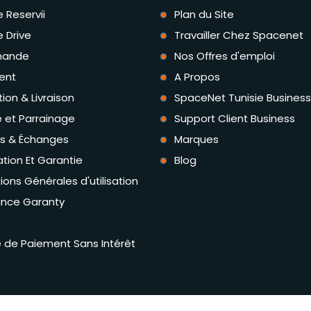
e Reservii
Plan du Site
e Drive
Travailler Chez Spacenet
ande
Nos Offres d'emploi
ent
A Propos
tion & Livraison
SpaceNet Tunisie Business
té et Parrainage
Support Client Business
rs & Échanges
Marques
tion Et Garantie
Blog
ions Générales d'utilisation
ance Garanty
té de Paiement Sans Intérêt