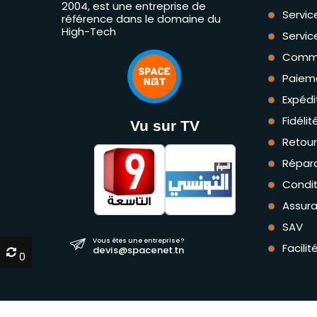
2004, est une entreprise de
Servic
référence dans le domaine du
High-Tech
Servic
Comm
Paiem
Expédi
Fidéli
Vu sur TV
Retou
Répara
Condit
Assur
SAV
Vous êtes une entreprise ?
Facili
devis@spacenet.tn
0
0