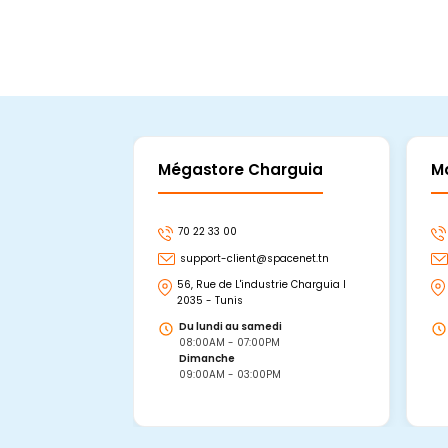
Mégastore Charguia
M
70 22 33 00
support-client@spacenet.tn
56, Rue de L'industrie Charguia I
2035 - Tunis
Du lundi au samedi
08:00AM - 07:00PM
Dimanche
09:00AM - 03:00PM