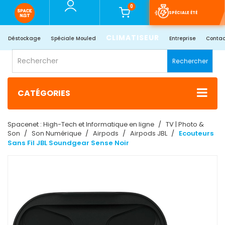
0
SPÉCIALE ÉTÉ
CLIMATISEUR
Déstockage
Spéciale Mouled
Entreprise
Contac
Rechercher
CATÉGORIES
Spacenet : High-Tech et Informatique en ligne
TV | Photo &
Son
Son Numérique
Airpods
Airpods JBL
Ecouteurs
Sans Fil JBL Soundgear Sense Noir