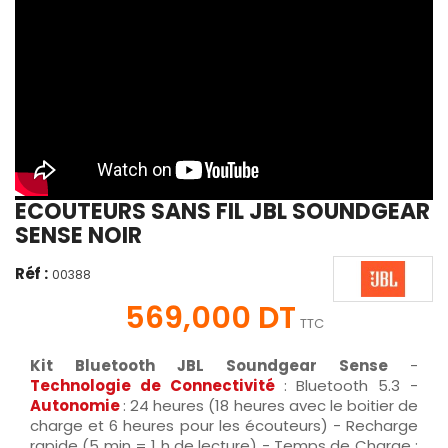
ECOUTEURS SANS FIL JBL SOUNDGEAR
SENSE NOIR
Réf :
00388
569,000 DT
TTC
Kit Bluetooth JBL Soundgear Sense
-
Technologie de Connectivité
: Bluetooth 5.3 -
Autonomie
: 24 heures (18 heures avec le boitier de
charge et 6 heures pour les écouteurs) - Recharge
rapide (5 min = 1 h de lecture) - Temps de Charge :