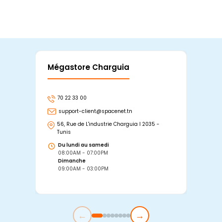
Mégastore Charguia
Mag
70 22 33 00
7
support-client@spacenet.tn
s
56, Rue de L'industrie Charguia I 2035 -
25
Tunis
Tu
Du lundi au samedi
D
08:00AM - 07:00PM
0
Dimanche
D
09:00AM - 03:00PM
0
←
→