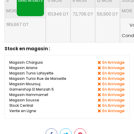
3
6 MOIS
9 MOIS
12 MOIS
JUSQU
SANS INTÉRÊTS
MOIS
MOIS
101,946 DT
72,706 DT
56,900 DT
189,667 DT
Vo
Condi
Stock en magasin :
En Arrivage
Magasin Charguia
En Arrivage
Magasin Ariana
En Arrivage
Magasin Tunis Lafayette
En Arrivage
Magasin Tunis Rue de Marseille
En Arrivage
Magasin Mourouj
En Arrivage
Gamershop El Menzah 5
En Arrivage
Magasin Hammamet
En Arrivage
Magasin Sousse
En Arrivage
Stock Central
En Arrivage
Vente en Ligne