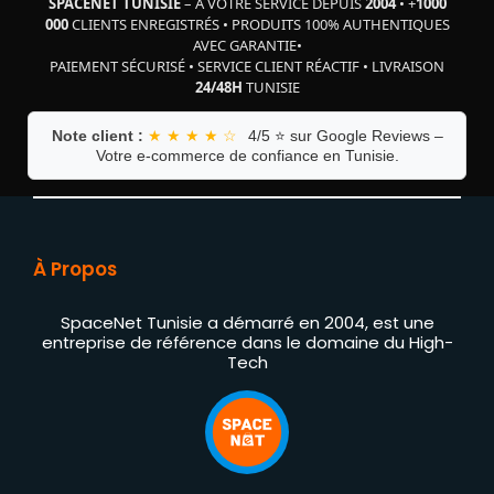
SPACENET TUNISIE
– À VOTRE SERVICE DEPUIS
2004
•
+
1000
000
CLIENTS ENREGISTRÉS
•
PRODUITS 100% AUTHENTIQUES
AVEC GARANTIE
•
PAIEMENT SÉCURISÉ
•
SERVICE CLIENT RÉACTIF
•
LIVRAISON
24/48H
TUNISIE
Note client :
★ ★ ★ ★ ☆
4/5 ⭐ sur Google Reviews –
Votre e-commerce de confiance en Tunisie.
À Propos
SpaceNet Tunisie a démarré en 2004, est une
entreprise de référence dans le domaine du High-
Tech