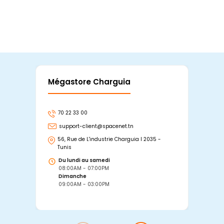
Mégastore Charguia
Mag
70 22 33 00
7
support-client@spacenet.tn
s
56, Rue de L'industrie Charguia I 2035 -
25
Tunis
Tu
Du lundi au samedi
D
08:00AM - 07:00PM
0
Dimanche
D
09:00AM - 03:00PM
0