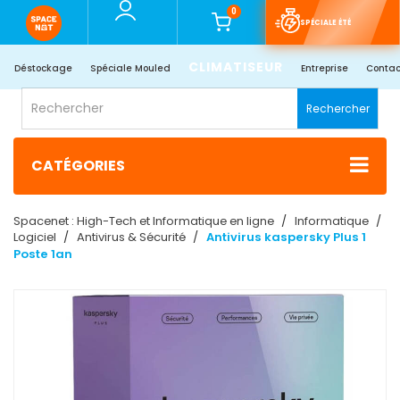
0
SPÉCIALE ÉTÉ
CLIMATISEUR
Déstockage
Spéciale Mouled
Entreprise
Contac
Rechercher
CATÉGORIES
Spacenet : High-Tech et Informatique en ligne
Informatique
Logiciel
Antivirus & Sécurité
Antivirus kaspersky Plus 1
Poste 1an