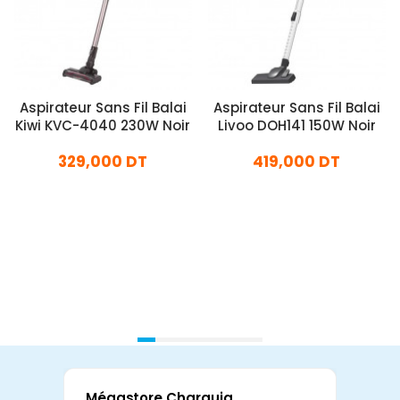
Aspirateur Sans Fil Balai
Aspirateur Sans Fil Balai
Kiwi KVC-4040 230W Noir
Livoo DOH141 150W Noir
329,000 DT
419,000 DT
En stock
En stock
Ajouter Au Panier
Ajouter Au Panier
Mégastore Charguia
Mag