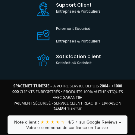
Support Client
Entreprises & Particuliers
Paiement Sécurisé
Entreprises & Particuliers
Satisfaction client
Satisfait où Satisfait
SPACENET TUNISIE
– À VOTRE SERVICE DEPUIS
2004
•
+
1000
000
CLIENTS ENREGISTRÉS
•
PRODUITS 100% AUTHENTIQUES
AVEC GARANTIE
•
PAIEMENT SÉCURISÉ
•
SERVICE CLIENT RÉACTIF
•
LIVRAISON
24/48H
TUNISIE
Note client :
★ ★ ★ ★ ☆
4/5 ⭐ sur Google Reviews –
Votre e-commerce de confiance en Tunisie.