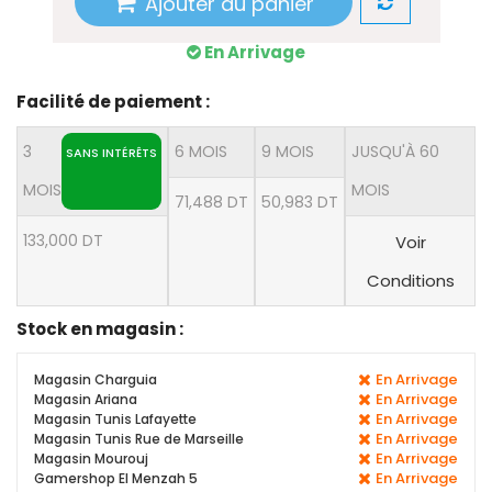
Ajouter au panier
En Arrivage
Facilité de paiement :
3
6 MOIS
9 MOIS
JUSQU'À 60
SANS INTÉRÊTS
MOIS
MOIS
71,488 DT
50,983 DT
133,000 DT
Voir
Conditions
Stock en magasin :
En Arrivage
Magasin Charguia
En Arrivage
Magasin Ariana
En Arrivage
Magasin Tunis Lafayette
En Arrivage
Magasin Tunis Rue de Marseille
En Arrivage
Magasin Mourouj
En Arrivage
Gamershop El Menzah 5