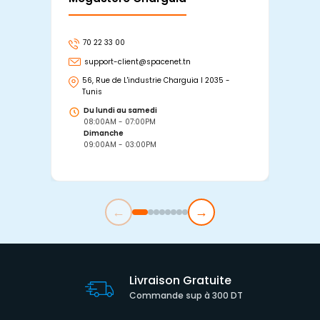
70 22 33 00
7
support-client@spacenet.tn
s
56, Rue de L'industrie Charguia I 2035 -
25
Tunis
Tu
Du lundi au samedi
D
08:00AM - 07:00PM
0
Dimanche
D
09:00AM - 03:00PM
0
←
→
Livraison Gratuite
Commande sup à 300 DT