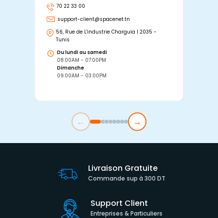
70 22 33 00
7
support-client@spacenet.tn
s
56, Rue de L'industrie Charguia I 2035 -
25
Tunis
Tu
Du lundi au samedi
D
08:00AM - 07:00PM
0
Dimanche
D
09:00AM - 03:00PM
0
←
→
Livraison Gratuite
Commande sup à 300 DT
Support Client
Entreprises & Particuliers