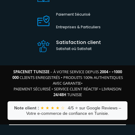
Paiement Sécurisé
Entreprises & Particuliers
Satisfaction client
Satisfait où Satisfait
SPACENET TUNISIE
– À VOTRE SERVICE DEPUIS
2004
•
+
1000
000
CLIENTS ENREGISTRÉS
•
PRODUITS 100% AUTHENTIQUES
AVEC GARANTIE
•
PAIEMENT SÉCURISÉ
•
SERVICE CLIENT RÉACTIF
•
LIVRAISON
24/48H
TUNISIE
Note client :
★ ★ ★ ★ ☆
4/5 ⭐ sur Google Reviews –
Votre e-commerce de confiance en Tunisie.