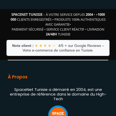
SPACENET TUNISIE
– À VOTRE SERVICE DEPUIS
2004
•
+
1000
000
CLIENTS ENREGISTRÉS
•
PRODUITS 100% AUTHENTIQUES
AVEC GARANTIE
•
PAIEMENT SÉCURISÉ
•
SERVICE CLIENT RÉACTIF
•
LIVRAISON
24/48H
TUNISIE
Note client :
★ ★ ★ ★ ☆
4/5 ⭐ sur Google Reviews –
Votre e-commerce de confiance en Tunisie.
À Propos
SpaceNet Tunisie a démarré en 2004, est une
entreprise de référence dans le domaine du High-
Tech