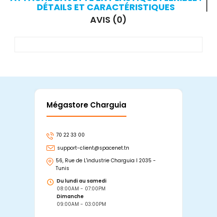
DÉTAILS ET CARACTÉRISTIQUES
AVIS (0)
Mégastore Charguia
Mag
70 22 33 00
7
support-client@spacenet.tn
s
56, Rue de L'industrie Charguia I 2035 -
25
Tunis
Tu
Du lundi au samedi
D
08:00AM - 07:00PM
0
Dimanche
D
09:00AM - 03:00PM
0