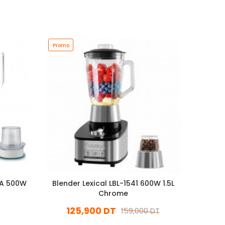
Promo
2A 500W
Blender Lexical LBL-1541 600W 1.5L
Blen
Chrome
125,900 DT
159,000 DT