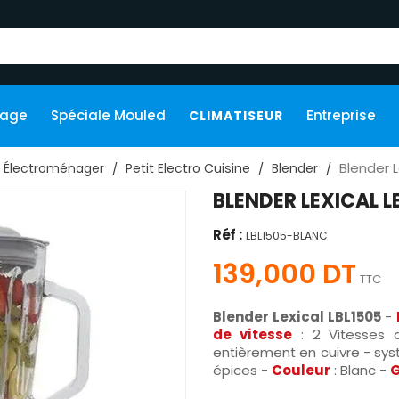
kage
Spéciale Mouled
Entreprise
CLIMATISEUR
Blender L
Électroménager
Petit Electro Cuisine
Blender
BLENDER LEXICAL L
Réf :
LBL1505-BLANC
139,000 DT
TTC
Blender Lexical LBL1505
-
de vitesse
: 2 Vitesses 
entièrement en cuivre - sys
épices -
Couleur
: Blanc -
G