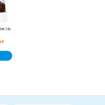
0W 1.5L
DT