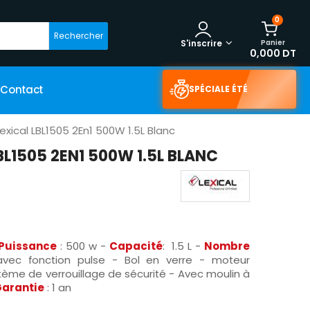
0
Rechercher
Panier
S'inscrire
0,000 DT
Contact
SPÉCIALE ÉTÉ
exical LBL1505 2En1 500W 1.5L Blanc
BL1505 2EN1 500W 1.5L BLANC
Puissance
: 500 w -
Capacité
: 1.5 L -
Nombre
avec fonction pulse - Bol en verre - moteur
tème de verrouillage de sécurité - Avec moulin à
arantie
: 1 an