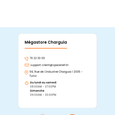
Mégastore Charguia
Mag
70 22 33 00
7
support-client@spacenet.tn
s
56, Rue de L'industrie Charguia I 2035 -
25
Tunis
Tu
Du lundi au samedi
D
08:00AM - 07:00PM
0
Dimanche
D
09:00AM - 03:00PM
0