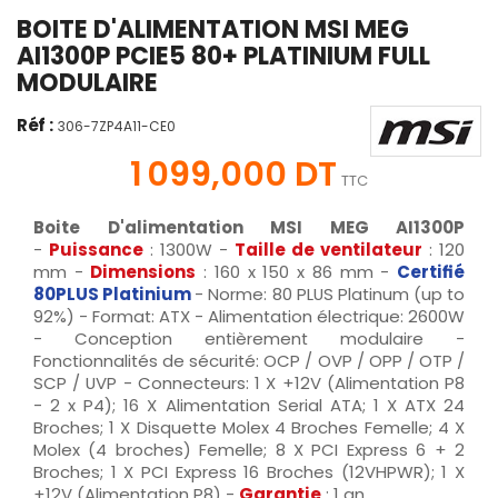
BOITE D'ALIMENTATION MSI MEG
AI1300P PCIE5 80+ PLATINIUM FULL
MODULAIRE
Réf :
306-7ZP4A11-CE0
1 099,000 DT
TTC
Boite D'alimentation MSI MEG AI1300P
-
Puissance
: 1300W -
Taille de ventilateur
: 120
mm -
Dimensions
: 160 x 150 x 86 mm -
Certifié
80PLUS Platinium
- Norme: 80 PLUS Platinum (up to
92%) - Format: ATX - Alimentation électrique: 2600W
- Conception entièrement modulaire -
Fonctionnalités de sécurité: OCP / OVP / OPP / OTP /
SCP / UVP - Connecteurs: 1 X +12V (Alimentation P8
- 2 x P4); 16 X Alimentation Serial ATA; 1 X ATX 24
Broches; 1 X Disquette Molex 4 Broches Femelle; 4 X
Molex (4 broches) Femelle; 8 X PCI Express 6 + 2
Broches; 1 X PCI Express 16 Broches (12VHPWR); 1 X
+12V (Alimentation P8) -
Garantie
: 1 an