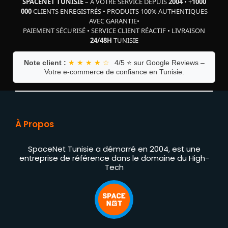
SPACENET TUNISIE
– À VOTRE SERVICE DEPUIS
2004
•
+
1000
000
CLIENTS ENREGISTRÉS
•
PRODUITS 100% AUTHENTIQUES
AVEC GARANTIE
•
PAIEMENT SÉCURISÉ
•
SERVICE CLIENT RÉACTIF
•
LIVRAISON
24/48H
TUNISIE
Note client :
★ ★ ★ ★ ☆
4/5 ⭐ sur Google Reviews –
Votre e-commerce de confiance en Tunisie.
À Propos
SpaceNet Tunisie a démarré en 2004, est une
entreprise de référence dans le domaine du High-
Tech