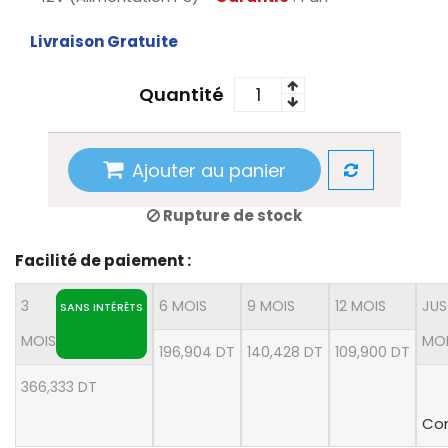
Livraison Gratuite
Quantité
Ajouter au panier
Rupture de stock
Facilité de paiement :
3
6 MOIS
9 MOIS
12 MOIS
JUS
SANS INTÉRÊTS
MOIS
MO
196,904 DT
140,428 DT
109,900 DT
366,333 DT
Con