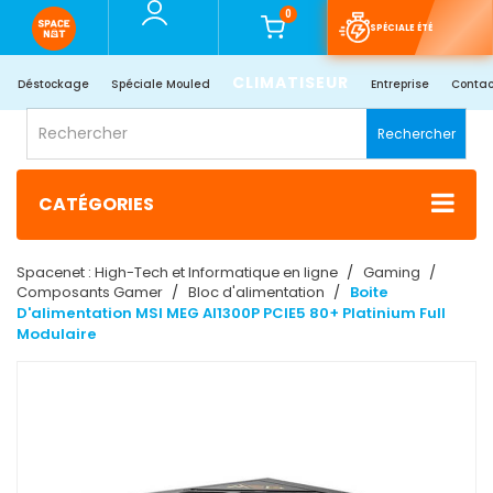
0
SPÉCIALE ÉTÉ
CLIMATISEUR
Déstockage
Spéciale Mouled
Entreprise
Contac
Rechercher
CATÉGORIES
Spacenet : High-Tech et Informatique en ligne
Gaming
Composants Gamer
Bloc d'alimentation
Boite
D'alimentation MSI MEG AI1300P PCIE5 80+ Platinium Full
Modulaire