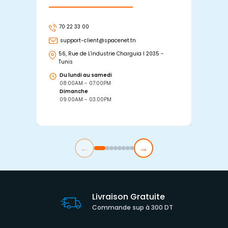
70 22 33 00
7
support-client@spacenet.tn
s
56, Rue de L'industrie Charguia I 2035 -
25
Tunis
Tu
Du lundi au samedi
D
08:00AM - 07:00PM
0
Dimanche
D
09:00AM - 03:00PM
0
←
→
Livraison Gratuite
Commande sup à 300 DT