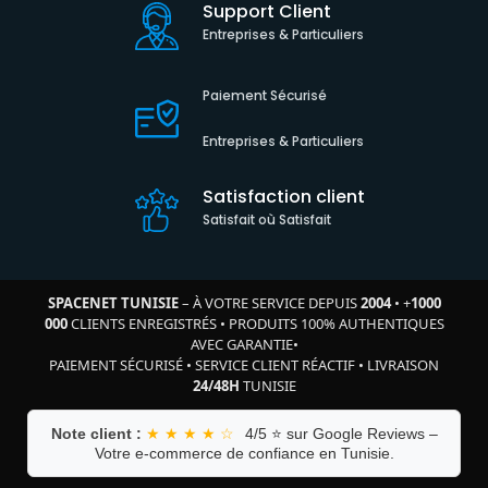
Support Client
Entreprises & Particuliers
Paiement Sécurisé
Entreprises & Particuliers
Satisfaction client
Satisfait où Satisfait
SPACENET TUNISIE
– À VOTRE SERVICE DEPUIS
2004
•
+
1000
000
CLIENTS ENREGISTRÉS
•
PRODUITS 100% AUTHENTIQUES
AVEC GARANTIE
•
PAIEMENT SÉCURISÉ
•
SERVICE CLIENT RÉACTIF
•
LIVRAISON
24/48H
TUNISIE
Note client :
★ ★ ★ ★ ☆
4/5 ⭐ sur Google Reviews –
Votre e-commerce de confiance en Tunisie.