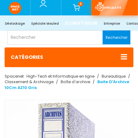
0
SPÉCIALE ÉTÉ
CLIMATISEUR
Déstockage
Spéciale Mouled
Entreprise
Contac
Rechercher
CATÉGORIES
Spacenet : High-Tech et Informatique en ligne
Bureautique
Classement & Archivage
Boîte d'archive
Boite D'Archive
10Cm AZ10 Gris