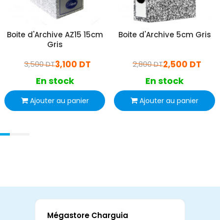
Boite d'Archive AZ15 15cm
Boite d'Archive 5cm Gris
Gris
3,100 DT
2,500 DT
3,500 DT
2,800 DT
En stock
En stock
Ajouter au panier
Ajouter au panier
Mégastore Charguia
Mag