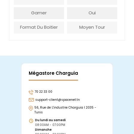
Gamer
Oui
Format Du Boitier
Moyen Tour
Mégastore Charguia
Mag
70 22 33 00
7
support-client@spacenet.tn
s
56, Rue de L'industrie Charguia I 2035 -
25
Tunis
Tu
Du lundi au samedi
D
08:00AM - 07:00PM
0
Dimanche
D