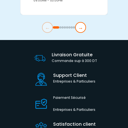
09:00AM - 03:00PM
0
←
→
Livraison Gratuite
Commande sup à 300 DT
Support Client
Entreprises & Particuliers
Paiement Sécurisé
Entreprises & Particuliers
Satisfaction client