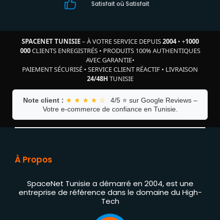
Satisfait où Satisfait
SPACENET TUNISIE
– À VOTRE SERVICE DEPUIS
2004
•
+
1000
000
CLIENTS ENREGISTRÉS
•
PRODUITS 100% AUTHENTIQUES
AVEC GARANTIE
•
PAIEMENT SÉCURISÉ
•
SERVICE CLIENT RÉACTIF
•
LIVRAISON
24/48H
TUNISIE
Note client :
★ ★ ★ ★ ☆
4/5 ⭐ sur Google Reviews –
Votre e-commerce de confiance en Tunisie.
À Propos
SpaceNet Tunisie a démarré en 2004, est une
entreprise de référence dans le domaine du High-
Tech