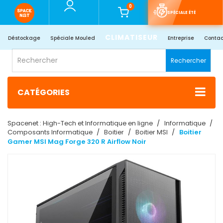
0
SPÉCIALE ÉTÉ
CLIMATISEUR
Déstockage
Spéciale Mouled
Entreprise
Contac
Rechercher
CATÉGORIES
Spacenet : High-Tech et Informatique en ligne
Informatique
Composants Informatique
Boitier
Boitier MSI
Boitier
Gamer MSI Mag Forge 320 R Airflow Noir