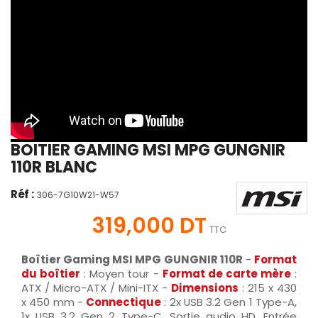
BOITIER GAMING MSI MPG GUNGNIR
110R BLANC
Réf :
306-7G10W21-W57
319,000 DT
TTC
Boîtier Gaming MSI MPG GUNGNIR 110R
-
Format
du boîtier
: Moyen tour -
Format de carte mère
:
ATX / Micro-ATX / Mini-ITX -
Dimensions
: 215 x 430
x 450 mm -
Connectique
: 2x USB 3.2 Gen 1 Type-A,
1x USB 3.2 Gen 2 Type-C, Sortie audio HD, Entrée