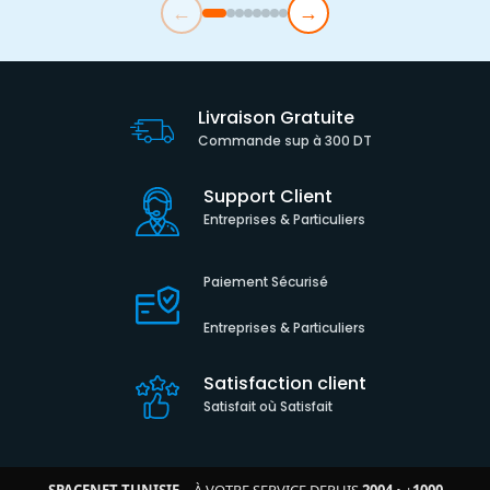
←
→
Livraison Gratuite
Commande sup à 300 DT
Support Client
Entreprises & Particuliers
Paiement Sécurisé
Entreprises & Particuliers
Satisfaction client
Satisfait où Satisfait
SPACENET TUNISIE
– À VOTRE SERVICE DEPUIS
2004
•
+
1000