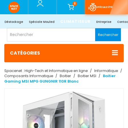
0
SPÉCIALE ÉTÉ
CLIMATISEUR
Déstockage
Spéciale Mouled
Entreprise
Contac
Rechercher
CATÉGORIES
Spacenet : High-Tech et Informatique en ligne
Informatique
Composants Informatique
Boitier
Boitier MSI
Boitier
Gaming MSI MPG GUNGNIR 110R Blanc