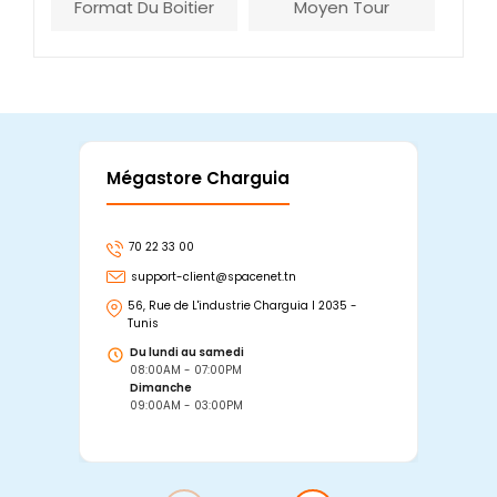
Format Du Boitier
Moyen Tour
Mégastore Charguia
Mag
70 22 33 00
7
support-client@spacenet.tn
s
56, Rue de L'industrie Charguia I 2035 -
25
Tunis
Tu
Du lundi au samedi
D
08:00AM - 07:00PM
0
Dimanche
D
09:00AM - 03:00PM
0