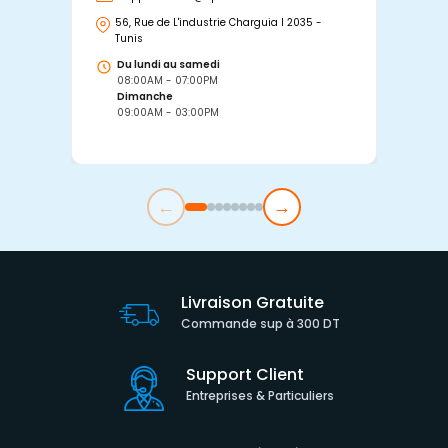
56, Rue de L'industrie Charguia I 2035 -
25
Tunis
Tu
Du lundi au samedi
D
08:00AM - 07:00PM
0
Dimanche
D
09:00AM - 03:00PM
0
←
→
Livraison Gratuite
Commande sup à 300 DT
Support Client
Entreprises & Particuliers