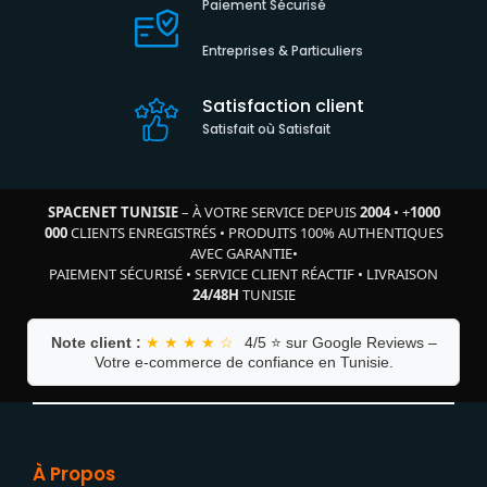
Paiement Sécurisé
Entreprises & Particuliers
Satisfaction client
Satisfait où Satisfait
SPACENET TUNISIE
– À VOTRE SERVICE DEPUIS
2004
•
+
1000
000
CLIENTS ENREGISTRÉS
•
PRODUITS 100% AUTHENTIQUES
AVEC GARANTIE
•
PAIEMENT SÉCURISÉ
•
SERVICE CLIENT RÉACTIF
•
LIVRAISON
24/48H
TUNISIE
Note client :
★ ★ ★ ★ ☆
4/5 ⭐ sur Google Reviews –
Votre e-commerce de confiance en Tunisie.
À Propos