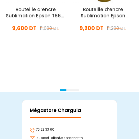
Bouteille d’encre
Bouteille d’encre
Sublimation Epson T6641
Sublimation Epson
100ml Noir
Ecotank 103 100ml Jaune
9,600 DT
9,200 DT
11,600 DT
11,200 DT
En stock
En stock
Ajouter Au Panier
Ajouter Au Panier
Mégastore Charguia
Mag
70 22 33 00
7
support-client@spacenet.tn
s