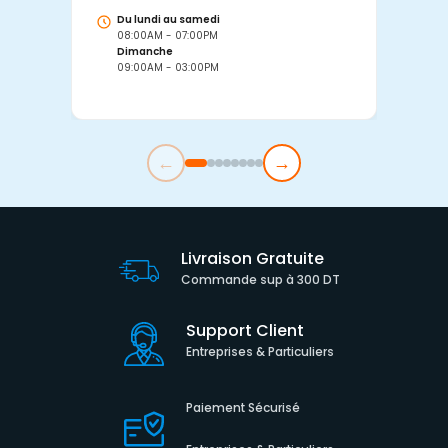
Du lundi au samedi
D
08:00AM - 07:00PM
0
Dimanche
D
09:00AM - 03:00PM
0
←
→
Livraison Gratuite
Commande sup à 300 DT
Support Client
Entreprises & Particuliers
Paiement Sécurisé