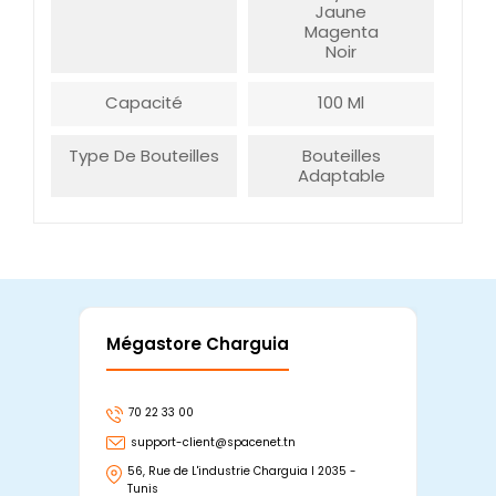
Jaune
Magenta
Noir
Capacité
100 Ml
Type De Bouteilles
Bouteilles
Adaptable
Mégastore Charguia
Mag
70 22 33 00
7
support-client@spacenet.tn
s
56, Rue de L'industrie Charguia I 2035 -
25
Tunis
Tu