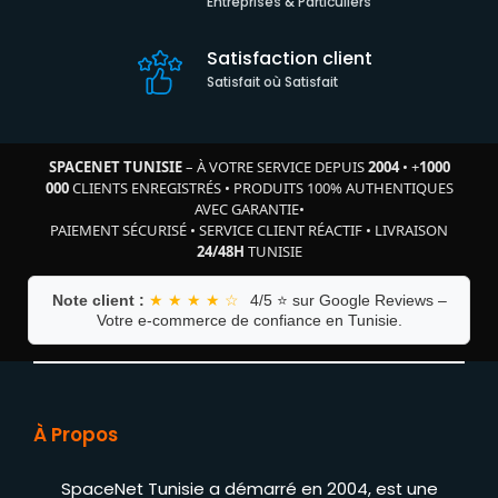
Entreprises & Particuliers
Satisfaction client
Satisfait où Satisfait
SPACENET TUNISIE
– À VOTRE SERVICE DEPUIS
2004
•
+
1000
000
CLIENTS ENREGISTRÉS
•
PRODUITS 100% AUTHENTIQUES
AVEC GARANTIE
•
PAIEMENT SÉCURISÉ
•
SERVICE CLIENT RÉACTIF
•
LIVRAISON
24/48H
TUNISIE
Note client :
★ ★ ★ ★ ☆
4/5 ⭐ sur Google Reviews –
Votre e-commerce de confiance en Tunisie.
À Propos
SpaceNet Tunisie a démarré en 2004, est une