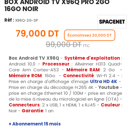
BOX ANDROID TV X96Q PRO 2GO
16GO NOIR
Réf :
X96Q-2G-SP
79,000 DT
Économisez 20,000 DT
99,000 DT
TTC
Box Android TV X96Q
-
Système d'exploitation
:
Android 10.0 -
Processeur
: Allwinner H313 Quad-
Core Arm Cortex-A53 -
Mémoire RAM
: 2 Go -
Mémoire ROM
: 16Go -
Connectivité
: Wi-Fi 2.4 - :
Prise en charge d'affichage d'image
Ultra HD 4K
-
Prise en charge du décodage H.265 4K -
Youtube
-
prise en charge Ethernet 10 / 100M - prise en charge
de la mise à niveau du micrologiciel en ligne (OTA) -
Connecteurs
: 2 x USB, 1 x HDMI, 1 x RJ45 -
Couleur
:
Noir -
Garantie
: 1 an
+ Abonnement 15 mois