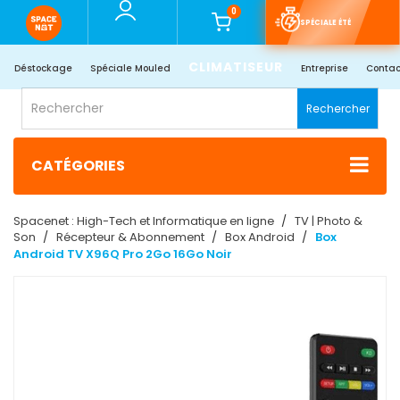
0
SPÉCIALE ÉTÉ
CLIMATISEUR
Déstockage
Spéciale Mouled
Entreprise
Contac
Rechercher
CATÉGORIES
Spacenet : High-Tech et Informatique en ligne
TV | Photo &
Son
Récepteur & Abonnement
Box Android
Box
Android TV X96Q Pro 2Go 16Go Noir