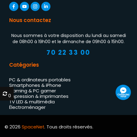
Nous contactez
Nous sommes à votre disposition du lundi au samedi
de 08h00 à 19h00 et le dimanche de 09h00 à 15h00.
70 22 33 00
Catégories
PC & ordinateurs portables
Smartphones & iPhone
Gaming & PC gamer
0
0
Contactez
Impression & imprimantes
nous
TV LED & multimédia
Électroménager
© 2026
SpaceNet
. Tous droits réservés.