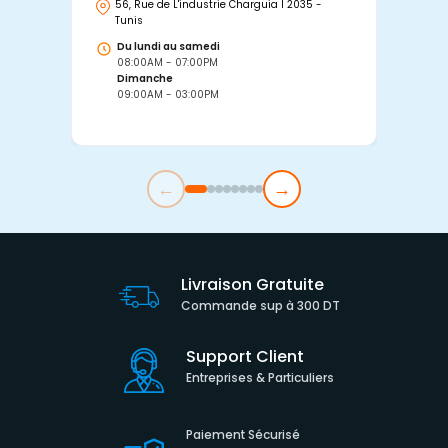
56, Rue de L'industrie Charguia I 2035 -
25
Tunis
Tu
Du lundi au samedi
D
08:00AM - 07:00PM
0
Dimanche
D
09:00AM - 03:00PM
0
←
→
Livraison Gratuite
Commande sup à 300 DT
Support Client
Entreprises & Particuliers
Paiement Sécurisé