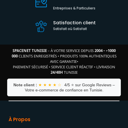
Entreprises & Particuliers
Satisfaction client
Satisfait où Satisfait
SPACENET TUNISIE
– À VOTRE SERVICE DEPUIS
2004
•
+
1000
000
CLIENTS ENREGISTRÉS
•
PRODUITS 100% AUTHENTIQUES
AVEC GARANTIE
•
PAIEMENT SÉCURISÉ
•
SERVICE CLIENT RÉACTIF
•
LIVRAISON
24/48H
TUNISIE
Note client :
★ ★ ★ ★ ☆
4/5 ⭐ sur Google Reviews –
Votre e-commerce de confiance en Tunisie.
À Propos