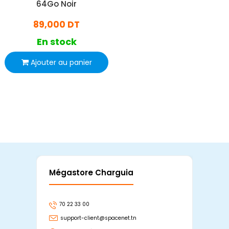
64Go Noir
89,000 DT
En stock
Ajouter au panier
Mégastore Charguia
Mag
70 22 33 00
7
support-client@spacenet.tn
s