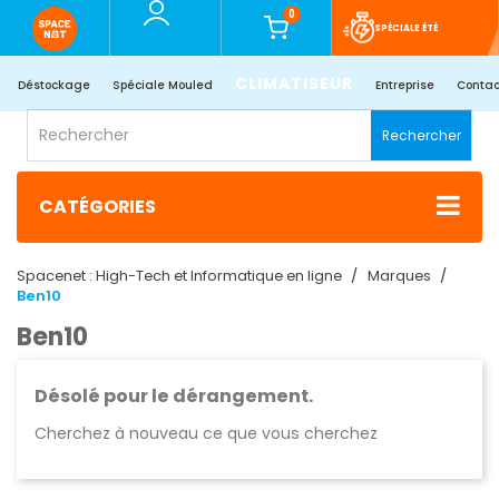
0
SPÉCIALE ÉTÉ
CLIMATISEUR
Déstockage
Spéciale Mouled
Entreprise
Contac
Rechercher
CATÉGORIES
Spacenet : High-Tech et Informatique en ligne
Marques
Ben10
Ben10
Désolé pour le dérangement.
Cherchez à nouveau ce que vous cherchez