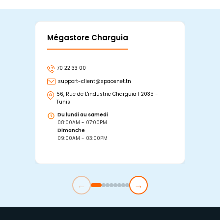
Mégastore Charguia
Mag
70 22 33 00
7
support-client@spacenet.tn
s
56, Rue de L'industrie Charguia I 2035 -
25
Tunis
Tu
Du lundi au samedi
D
08:00AM - 07:00PM
0
Dimanche
D
09:00AM - 03:00PM
0
←
→