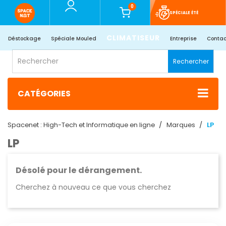
0
SPÉCIALE ÉTÉ
CLIMATISEUR
Déstockage
Spéciale Mouled
Entreprise
Contac
Rechercher
CATÉGORIES
Spacenet : High-Tech et Informatique en ligne
Marques
LP
LP
Désolé pour le dérangement.
Cherchez à nouveau ce que vous cherchez