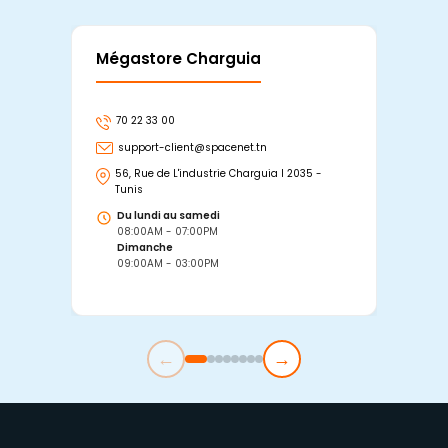
Mégastore Charguia
Mag
70 22 33 00
7
support-client@spacenet.tn
s
56, Rue de L'industrie Charguia I 2035 -
25
Tunis
Tu
Du lundi au samedi
D
08:00AM - 07:00PM
0
Dimanche
D
09:00AM - 03:00PM
0
←
→